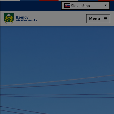
Slovenčina
Bzenov
Menu
Oficiálna stránka