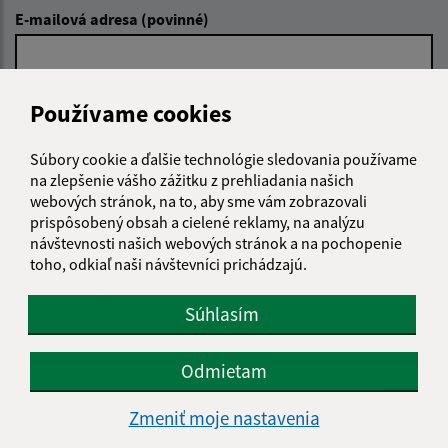
E-mailová adresa (povinné)
Text vašej správy (povinné)
Používame cookies
Súbory cookie a ďalšie technológie sledovania používame
na zlepšenie vášho zážitku z prehliadania našich
webových stránok, na to, aby sme vám zobrazovali
prispôsobený obsah a cielené reklamy, na analýzu
návštevnosti našich webových stránok a na pochopenie
toho, odkiaľ naši návštevníci prichádzajú.
Oboznámil som sa so
spracúvaním osobných
údajov
Súhlasím
Google reCaptcha Response
Odoslať správu
Odmietam
Zmeniť moje nastavenia
Úradné hodiny: