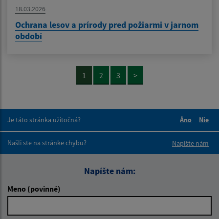
18.03.2026
Ochrana lesov a prírody pred požiarmi v jarnom
období
1
2
3
>
Je táto stránka užitočná?
Áno
Nie
Boli tieto 
Boli 
Našli ste na stránke chybu?
Napíšte nám
Napíšte nám:
Meno (povinné)