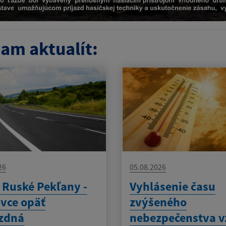
am aktualít:
26
05.08.2026
 Ruské Pekľany -
Vyhlásenie času
vce opäť
zvýšeného
zdná
nebezpečenstva v