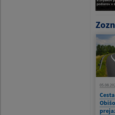
Zozn
05.08.20
Cesta
Obišo
preja