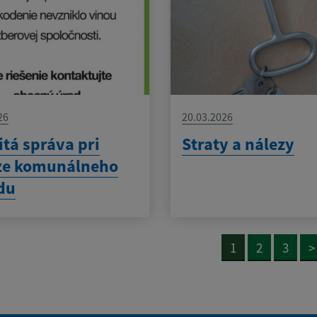
26
20.03.2026
itá správa pri
Straty a nálezy
ze komunálneho
du
1
2
3
>