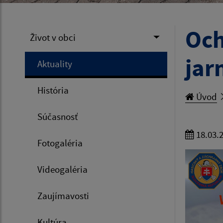
Och
Život v obci
jar
Aktuality
História
Úvod
Súčasnosť
18.03.
Fotogaléria
Videogaléria
Zaujímavosti
Kultúra