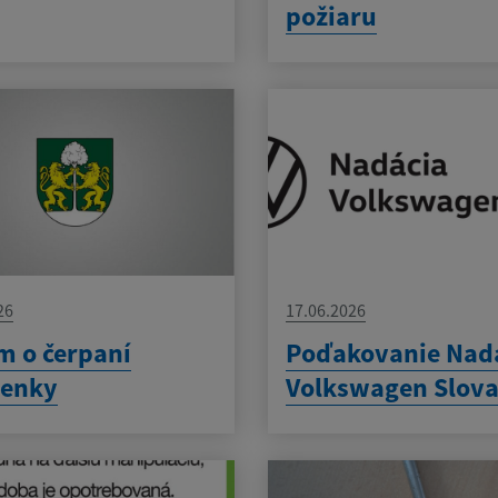
požiaru
26
17.06.2026
 o čerpaní
Poďakovanie Nadá
lenky
Volkswagen Slova