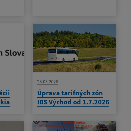
25.05.2026
cii
Úprava tarifných zón
kia
IDS Východ od 1.7.2026