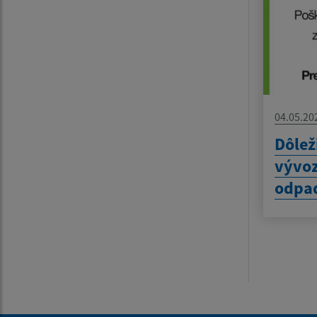
04.05.20
Dôlež
vývo
odpa