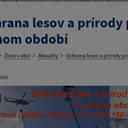
rana lesov a prírody 
nom období
Život v obci
Aktuality
Ochrana lesov a prírody p
2026