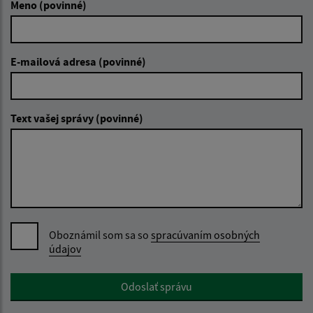
Meno (povinné)
E-mailová adresa (povinné)
Text vašej správy (povinné)
Oboznámil som sa so
spracúvaním osobných
údajov
Google reCaptcha Response
Odoslať správu