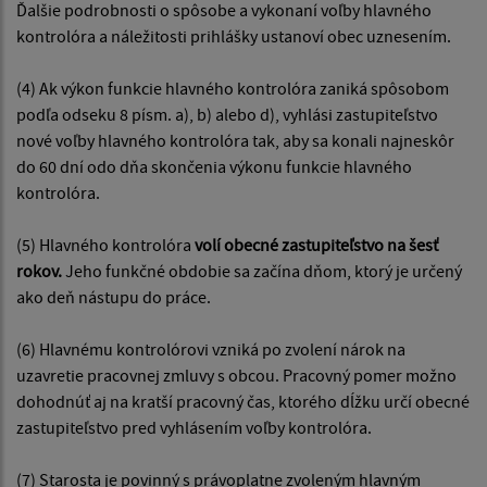
Ďalšie podrobnosti o spôsobe a vykonaní voľby hlavného
kontrolóra a náležitosti prihlášky ustanoví obec uznesením.
(4) Ak výkon funkcie hlavného kontrolóra zaniká spôsobom
podľa odseku 8 písm. a), b) alebo d), vyhlási zastupiteľstvo
nové voľby hlavného kontrolóra tak, aby sa konali najneskôr
do 60 dní odo dňa skončenia výkonu funkcie hlavného
kontrolóra.
(5) Hlavného kontrolóra
volí obecné zastupiteľstvo na šesť
rokov.
Jeho funkčné obdobie sa začína dňom, ktorý je určený
ako deň nástupu do práce.
(6) Hlavnému kontrolórovi vzniká po zvolení nárok na
uzavretie pracovnej zmluvy s obcou. Pracovný pomer možno
dohodnúť aj na kratší pracovný čas, ktorého dĺžku určí obecné
zastupiteľstvo pred vyhlásením voľby kontrolóra.
(7) Starosta je povinný s právoplatne zvoleným hlavným