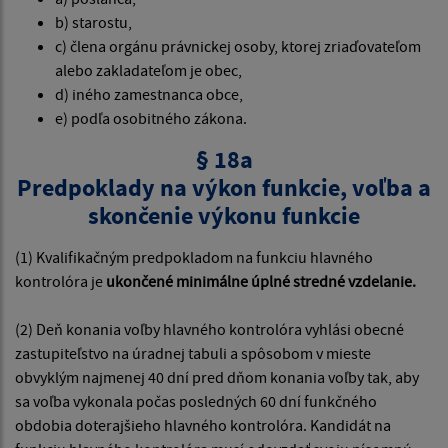
b) starostu,
c) člena orgánu právnickej osoby, ktorej zriaďovateľom
alebo zakladateľom je obec,
d) iného zamestnanca obce,
e) podľa osobitného zákona.
§ 18a
Predpoklady na výkon funkcie, voľba a
skončenie výkonu funkcie
(1) Kvalifikačným predpokladom na funkciu hlavného
kontrolóra je
ukončené minimálne úplné stredné vzdelanie.
(2) Deň konania voľby hlavného kontrolóra vyhlási obecné
zastupiteľstvo na úradnej tabuli a spôsobom v mieste
obvyklým najmenej 40 dní pred dňom konania voľby tak, aby
sa voľba vykonala počas posledných 60 dní funkčného
obdobia doterajšieho hlavného kontrolóra. Kandidát na