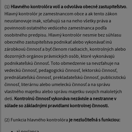
(1)
Hlavného kontrolóra volí a odvoláva obecné zastupiteľstvo
.
Hlavný kontrolór je zamestnancom obce a ak tento zákon
neustanovuje inak, vzťahujú sa na neho všetky práva a
povinnosti ostatného vedúceho zamestnanca podľa
osobitného predpisu. Hlavný kontrolór nesmie bez súhlasu
obecného zastupiteľstva podnikať alebo vykonávať inú
zárobkovú činnosť a byť členom riadiacich, kontrolných alebo
dozorných orgánov právnických osôb, ktoré vykonávajú
podnikateľskú činnosť. Toto obmedzenie sa nevzťahuje na
vedeckú činnosť, pedagogickú činnosť, lektorskú činnosť,
prednášateľskú činnosť, prekladateľskú činnosť, publicistickú
činnosť, literárnu alebo umeleckú činnosť a na správu
vlastného majetku alebo správu majetku svojich maloletých
detí.
Kontrolnú činnosť vykonáva nezávisle a nestranne v
súlade so základnými pravidlami kontrolnej činnosti.
(2) Funkcia hlavného kontrolóra
je nezlučiteľná s funkciou:
a) poslanca,