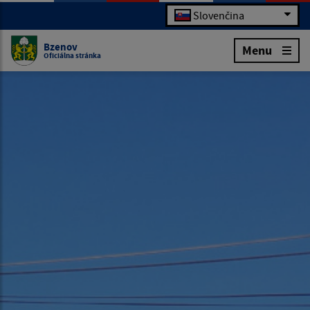
Slovenčina
Bzenov
Menu
Oficiálna stránka