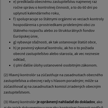
e) predkladá obecnému zastupiteľstvu najmenej raz
ročne správu o kontrolnej činnosti, a to do 60 dní po
uplynutí kalendárneho roku,
f) spolupracuje so štátnymi orgánmi vo veciach kontroly
hospodárenia s prostriedkami pridelenými obci zo
štátneho rozpočtu alebo zo štrukturálnych fondov
Európskej únie,
g) vybavuje sťažnosti, ak tak ustanovuje štatút obce,
h) je povinný vykonať kontrolu, ak ho o to požiada
obecné zastupiteľstvo alebo starosta, ak vec neznesie
odklad,
i) plní ďalšie úlohy ustanovené osobitným zákonom.
(2) Hlavný kontrolór sa zúčastňuje na zasadnutiach obecného
zastupiteľstva a obecnej rady s hlasom poradným; môže sa
zúčastňovať aj na zasadnutiach komisií zriadených obecným
zastupiteľstvom.
(3) Hlavný kontrolór
je oprávnený nahliadať do dokladov
, ako
aj do iných dokumentov v rozsahu kontrolnej činnosti podľa §