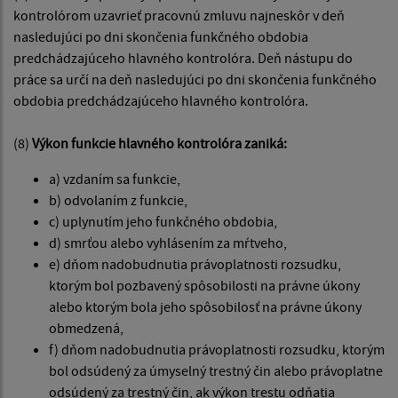
kontrolórom uzavrieť pracovnú zmluvu najneskôr v deň
nasledujúci po dni skončenia funkčného obdobia
predchádzajúceho hlavného kontrolóra. Deň nástupu do
práce sa určí na deň nasledujúci po dni skončenia funkčného
obdobia predchádzajúceho hlavného kontrolóra.
(8)
Výkon funkcie hlavného kontrolóra zaniká:
a) vzdaním sa funkcie,
b) odvolaním z funkcie,
c) uplynutím jeho funkčného obdobia,
d) smrťou alebo vyhlásením za mŕtveho,
e) dňom nadobudnutia právoplatnosti rozsudku,
ktorým bol pozbavený spôsobilosti na právne úkony
alebo ktorým bola jeho spôsobilosť na právne úkony
obmedzená,
f) dňom nadobudnutia právoplatnosti rozsudku, ktorým
bol odsúdený za úmyselný trestný čin alebo právoplatne
odsúdený za trestný čin, ak výkon trestu odňatia