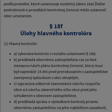
podľa pravidiel, ktoré ustanovuje osobitný zákon.16a) Ďalšie
podrobnosti o pravidlách kontrolnej činnosti môže ustanoviť
obec uznesením.
§ 18f
Úlohy hlavného kontrolóra
(1) Hlavný kontrolór
a) vykonáva kontrolu v rozsahu ustanovení § 18d,
b) predkladá obecnému zastupiteľstvu raz za šesť
mesiacov návrh plánu kontrolnej činnosti, ktorý musí
byť najneskôr 15 dní pred prerokovaním v zastupiteľstve
zverejnený spôsobom v obci obvyklým,
c) vypracúva odborné stanoviská k návrhu rozpočtu
obce a k návrhu záverečného účtu obce pred jeho
schválením v obecnom zastupiteľstve,
d) predkladá správu o výsledkoch kontroly priamo
obecnému zastupiteľstvu na jeho najbližšom zasadnutí,