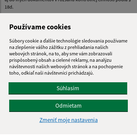
18d.
(4) Hlavný kontrolór
je povinný na požiadanie bezodkladne
Používame cookies
sprístupniť výsledky kontrol poslancom alebo starostovi
.
Súbory cookie a ďalšie technológie sledovania používame
na zlepšenie vášho zážitku z prehliadania našich
Je táto stránka užitočná?
Áno
Nie
webových stránok, na to, aby sme vám zobrazovali
Boli tieto 
Boli 
prispôsobený obsah a cielené reklamy, na analýzu
Našli ste na stránke chybu?
Napíšte nám
návštevnosti našich webových stránok a na pochopenie
toho, odkiaľ naši návštevníci prichádzajú.
Napíšte nám:
Súhlasím
Meno (povinné)
Odmietam
E-mailová adresa (povinné)
Zmeniť moje nastavenia