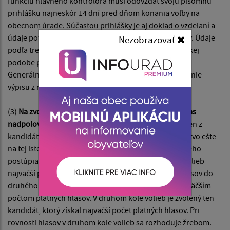
funkciu hlavného kontrolóra musí odovzdať svoju písomnú
prihlášku najneskôr 14 dní pred dňom konania voľby na
obecnom úrade. Súčasťou prihlášky je aj doklad o vzdelaní a
údaje potrebné na vyžiadanie výpisu z registra trestov. Údaje
Nezobrazovať
podľa tretej vety obec bezodkladne zašle v elektronickej
podobe prostredníctvom elektronickej komunikácie
Generálnej prokuratúre Slovenskej republiky na vydanie
výpisu z registra trestov.
(3)
Na zvolenie hlavného kontrolóra je potrebný súhlas
nadpolovičnej väčšiny všetkých poslancov.
Ak ani jeden z
kandidátov takú väčšinu nezískal, obecné zastupiteľstvo ešte
na tej istej schôdzi vykoná druhé kolo volieb, do ktorého
postúpia dvaja kandidáti, ktorí získali v prvom kole volieb
najväčší počet platných hlasov. V prípade rovnosti hlasov do
druhého kola volieb postupujú všetci kandidáti s najväčším
počtom platných hlasov. V druhom kole volieb je zvolený ten
kandidát, ktorý získal najväčší počet platných hlasov. Pri
rovnosti hlasov v druhom kole volieb sa rozhoduje žrebom.