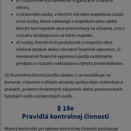
b) rozpočtové a príspevkové organizácie zriadené
obcou,
c) právnické osoby, v ktorých má obec majetkovú účasť,
a iné osoby, ktoré nakladajú s majetkom obce alebo
ktorým bol majetok obce prenechaný na užívanie, a to v
rozsahu dotýkajúcom sa tohto majetku,
d) osoby, ktorým boli poskytnuté z rozpočtu obce
účelové dotácie alebo návratné finančné výpomoci, či
nenávratné finančné výpomoci podľa osobitného
predpisu v rozsahu nakladania s týmito prostriedkami.
(3) Kontrolná činnosť podľa odseku 1 sa nevzťahuje na
konanie, v ktorom v oblasti verejnej správy obec rozhoduje o
právach, právom chránených záujmoch alebo povinnostiach
fyzických osôb a právnických osôb.
§ 18e
Pravidlá kontrolnej činnosti
Hlavný kontrolór pri výkone kontrolnej činnosti postupuje