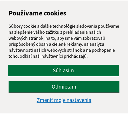
Používame cookies
Súbory cookie a ďalšie technológie sledovania používame
na zlepšenie vášho zážitku z prehliadania našich
webových stránok, na to, aby sme vám zobrazovali
prispôsobený obsah a cielené reklamy, na analýzu
návštevnosti našich webových stránok a na pochopenie
toho, odkiaľ naši návštevníci prichádzajú.
Súhlasím
Informácie o stránke:
Vyhlásenie o prístupnosti
Odmietam
Autorské práva
Ochrana osobných údajov
Zmeniť moje nastavenia
Navigácia:
Vytlačiť aktuálnu stránku
Mapa stránok