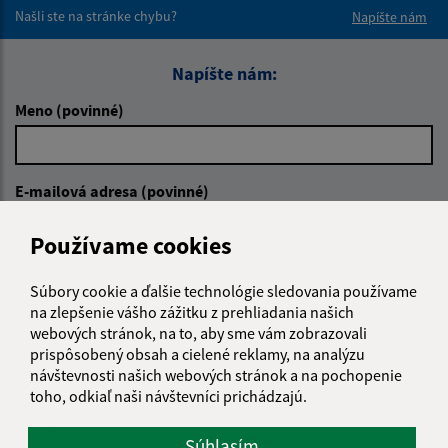
Našli ste na stránke chybu?
Napíšte nám
Napíšte nám:
Meno (povinné)
E-mailová adresa (povinné)
Používame cookies
Text vašej správy (povinné)
Súbory cookie a ďalšie technológie sledovania používame
na zlepšenie vášho zážitku z prehliadania našich
webových stránok, na to, aby sme vám zobrazovali
prispôsobený obsah a cielené reklamy, na analýzu
návštevnosti našich webových stránok a na pochopenie
toho, odkiaľ naši návštevníci prichádzajú.
Oboznámil som sa so
spracúvaním osobných
Súhlasím