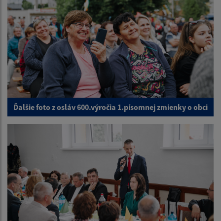
Ďalšie foto z osláv 600.výročia 1.písomnej zmienky o obci