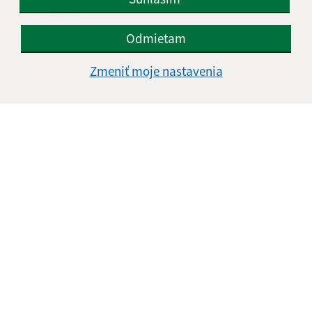
údajov
Odmietam
Google reCaptcha Response
Odoslať správu
Zmeniť moje nastavenia
Úradné hodiny:
Deň
Čas
Pondelok:
08:00 - 15:00
Utorok:
07:30 - 14:00
Streda:
08:00 - 16:00
Štvrtok:
nestránkový deň
Piatok:
07:00 - 13:00
Obedňajšia prestávka:
12:00 - 13:00
Kontakt: