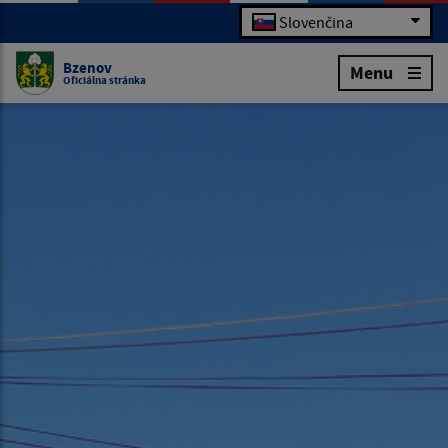
Slovenčina
Bzenov
Menu
Oficiálna stránka