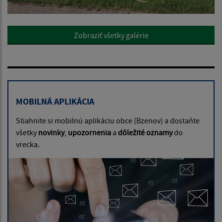
Zobraziť všetky galérie
MOBILNÁ APLIKÁCIA
Stiahnite si mobilnú aplikáciu obce (Bzenov) a dostaňte
všetky
novinky
,
upozornenia
a
dôležité oznamy
do
vrecka.