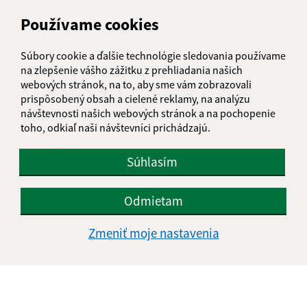
Používame cookies
AUGUST 2026
PO
UT
ST
ŠT
PI
SO
NE
Súbory cookie a ďalšie technológie sledovania používame
na zlepšenie vášho zážitku z prehliadania našich
01
02
webových stránok, na to, aby sme vám zobrazovali
prispôsobený obsah a cielené reklamy, na analýzu
03
04
05
06
07
08
09
návštevnosti našich webových stránok a na pochopenie
toho, odkiaľ naši návštevníci prichádzajú.
10
11
12
13
14
15
16
Súhlasím
17
18
19
20
21
22
23
24
25
26
27
28
29
30
Odmietam
31
Zmeniť moje nastavenia
Piatok, 7. august 2026
Meniny má Štefánia