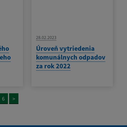
28.02.2023
ého
Úroveň vytriedenia
neho
komunálnych odpadov
za rok 2022
6
>