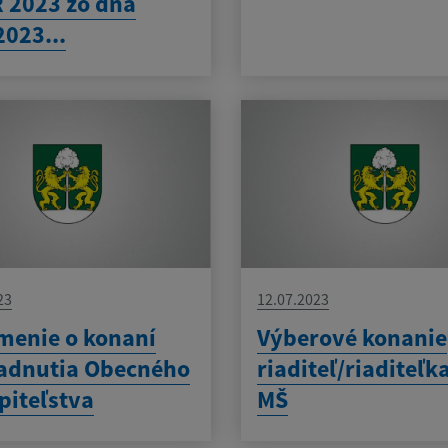
 2023 zo dňa
2023...
23
12.07.2023
enie o konaní
Výberové konanie
adnutia Obecného
riaditeľ/riaditeľk
piteľstva
MŠ