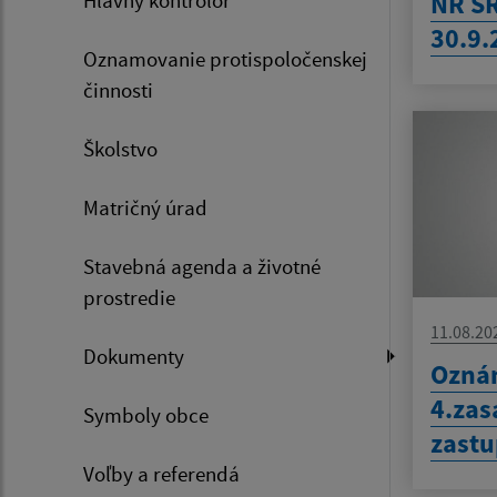
NR SR
30.9.
Oznamovanie protispoločenskej
činnosti
Školstvo
Matričný úrad
Stavebná agenda a životné
prostredie
11.08.20
Dokumenty
Oznám
4.zas
Symboly obce
zastu
Voľby a referendá