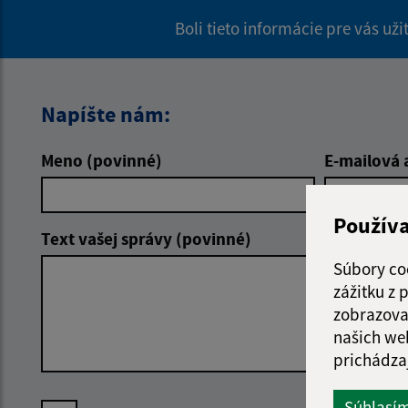
Boli tieto informácie pre vás už
Napíšte nám:
Meno (povinné)
E-mailová 
Použív
Text vašej správy (povinné)
Súbory co
zážitku z
zobrazova
našich we
prichádza
Súhlasí