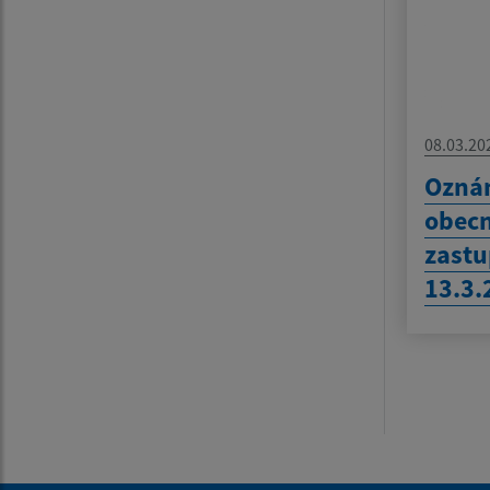
08.03.20
Oznám
obec
zastu
13.3.