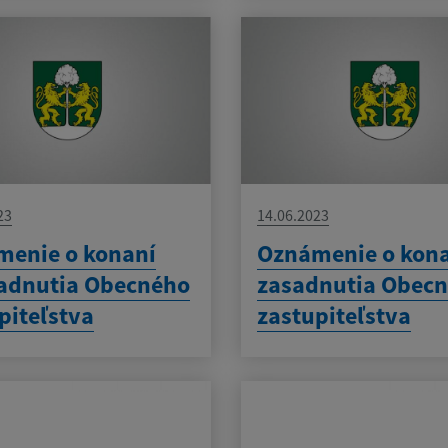
23
14.06.2023
enie o konaní
Oznámenie o kon
adnutia Obecného
zasadnutia Obec
piteľstva
zastupiteľstva