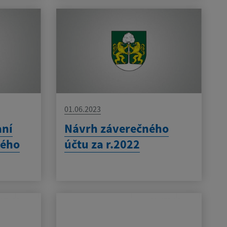
01.06.2023
aní
Návrh záverečného
ného
účtu za r.2022