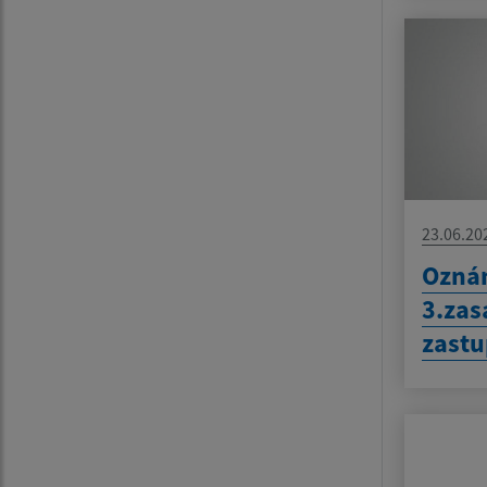
23.06.20
Oznám
3.zas
zastu