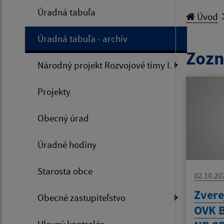
Úradná tabuľa
Úvod
Úradná tabuľa - archív
Zozn
Národný projekt Rozvojové tímy I.
Projekty
Obecný úrad
Úradné hodiny
Starosta obce
02.10.20
Zvere
Obecné zastupiteľstvo
OVK B
Hlavný kontrolór