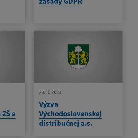
zásady GDPR
23.06.2023
Výzva
a ZŠ a
Východoslovenskej
distribučnej a.s.