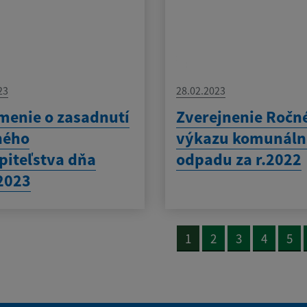
23
28.02.2023
enie o zasadnutí
Zverejnenie Ročn
ného
výkazu komunál
piteľstva dňa
odpadu za r.2022
2023
1
2
3
4
5