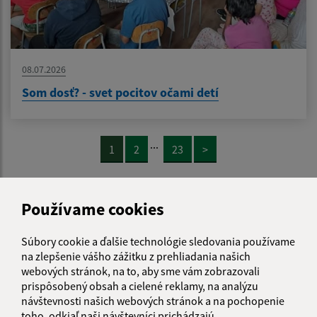
08.07.2026
Som dosť? - svet pocitov očami detí
...
1
2
23
>
Používame cookies
Je táto stránka užitočná?
Áno
Nie
Boli tieto 
Boli 
Súbory cookie a ďalšie technológie sledovania používame
Našli ste na stránke chybu?
Napíšte nám
na zlepšenie vášho zážitku z prehliadania našich
webových stránok, na to, aby sme vám zobrazovali
prispôsobený obsah a cielené reklamy, na analýzu
Napíšte nám:
návštevnosti našich webových stránok a na pochopenie
Meno (povinné)
toho, odkiaľ naši návštevníci prichádzajú.