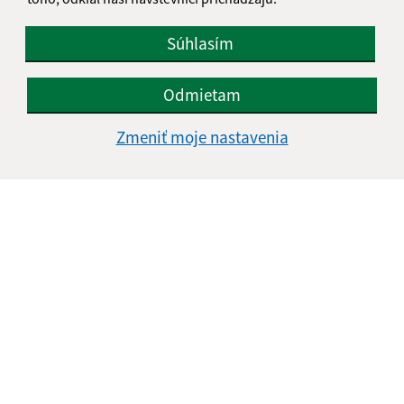
Súhlasím
E-mailová adresa (povinné)
Odmietam
Zmeniť moje nastavenia
Text vašej správy (povinné)
Oboznámil som sa so
spracúvaním osobných
údajov
Google reCaptcha Response
Odoslať správu