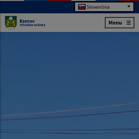
Slovenčina
Bzenov
Menu
Oficiálna stránka