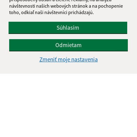
návštevnosti našich webových stránok a na pochopenie
toho, odkiaľ naši návštevníci prichádzajú.
Súhlasím
Odmietam
Zmeniť moje nastavenia
Informácie o stránke:
Vyhlásenie o prístupnosti
Autorské práva
Ochrana osobných údajov
Navigácia: