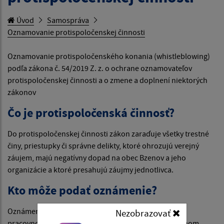
Úvod
Samospráva
Oznamovanie protispoločenskej činnosti
Oznamovanie protispoločenského konania (whistleblowing)
podľa zákona č. 54/2019 Z. z. o ochrane oznamovateľov
protispoločenskej činnosti a o zmene a doplnení niektorých
zákonov
Čo je protispoločenská činnosť?
Do protispoločenskej činnosti zákon zaraďuje všetky trestné
činy, priestupky či správne delikty, ktoré ohrozujú verejný
záujem, majú negatívny dopad na obec Bzenov a jeho
organizácie a ktoré presahujú záujmy jednotlivca.
Kto môže podať oznámenie?
Oznámenie môže podať fyzická osoba, ktorá je v
Nezobrazovať
pracovnoprávnom vzťahu k zamestnávateľovi alebo inom