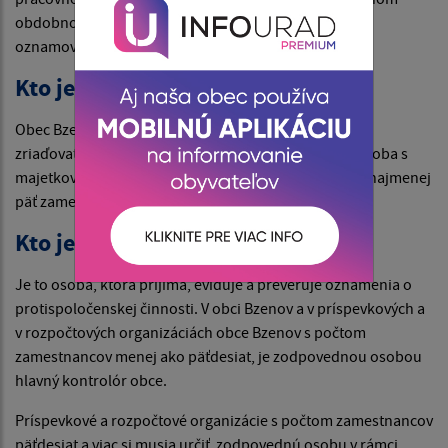
obdobnom vzťahu k zamestnávateľovi a anonymný
oznamovateľ.
Kto je zamestnávateľom?
Obec Bzenov, príspevkové a rozpočtové organizácie v
zriaďovateľskej pôsobnosti obci Bzenov, právnická osoba s
majetkovou účasťou obce Bzenov, ktorá zamestnáva najmenej
päť zamestnancov.
Kto je zodpovedná osoba?
Je to osoba, ktorá prijíma, eviduje a preveruje oznámenia o
protispoločenskej činnosti. V obci Bzenov a v príspevkových a
v rozpočtových organizáciách obce Bzenov s počtom
zamestnancov menej ako päťdesiat, je zodpovednou osobou
hlavný kontrolór obce.
Príspevkové a rozpočtové organizácie s počtom zamestnancov
päťdesiat a viac si musia určiť zodpovednú osobu v rámci