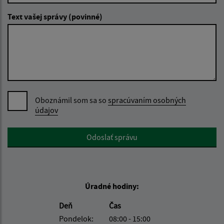
Text vašej správy (povinné)
Oboznámil som sa so
spracúvaním osobných
údajov
Google reCaptcha Response
Odoslať správu
Úradné hodiny:
Deň
Čas
Pondelok:
08:00 - 15:00