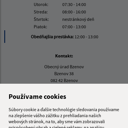
Utorok:
07:30 - 14:00
Streda:
08:00 - 16:00
Štvrtok:
nestránkový deň
Piatok:
07:00 - 13:00
Obedňajšia prestávka:
12:00 - 13:00
Kontakt:
Obecný úrad Bzenov
Bzenov 38
082 42 Bzenov
info@obecbzenov.sk
Používame cookies
+421 51 779 63 37
Súbory cookie a ďalšie technológie sledovania používame
IČO: 00326895
na zlepšenie vášho zážitku z prehliadania našich
webových stránok, na to, aby sme vám zobrazovali
prispôsobený obsah a cielené reklamy, na analýzu