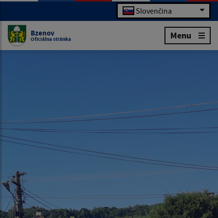
Slovenčina
Bzenov
Menu
Oficiálna stránka