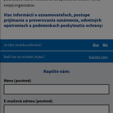
svojej organizácie.
Viac informácií o oznamovateľoch, postupe
prijímania a preverovania oznámenia, odvetných
opatreniach a podmienkach poskytnutia ochrany:
Je táto stránka užitočná?
Áno
Nie
Boli tieto 
Boli 
Našli ste na stránke chybu?
Napíšte nám
Napíšte nám:
Meno (povinné)
E-mailová adresa (povinné)