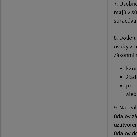
7. Osobn
majú v s
spracúva
8. Dotknu
osoby a t
zákonmi 
kame
žiad
pre 
aleb
9. Na rea
údajov zá
uzatvore
údajov d