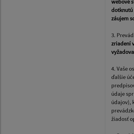
webové st
dotknutú
záujem s
3. Prevá
zriadení 
vyžadovať
4. Vaše o
ďalšie úč
predpisov
údaje sp
údajov), 
prevádzko
žiadosť o