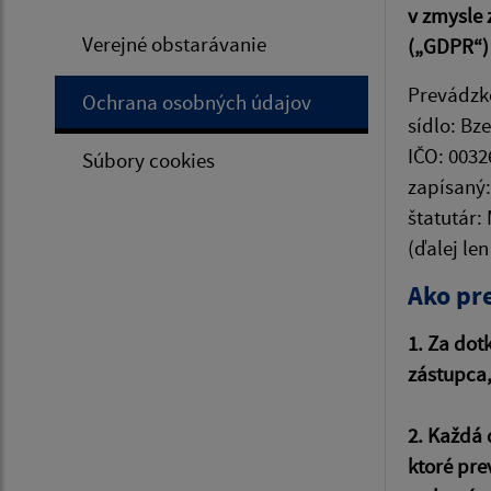
v zmysle 
Verejné obstarávanie
(„GDPR“)
Prevádzk
Ochrana osobných údajov
sídlo: Bz
IČO: 0032
Súbory cookies
zapísaný:
štatutár:
(ďalej le
Ako pr
1. Za dot
zástupca,
2. Každá 
ktoré pre