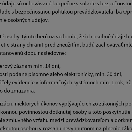
é údaje sú uchovávané bezpečne v súlade s bezpečnostn
úlade s bezpečnostnou politikou prevádzkovateľa iba O
nie osobných údajov.
té osoby, týmto berú na vedomie, že ich osobné údaje 
retie strany chrániť pred zneužitím, budú zachovávať m
stanovenú dobu nasledovne:
rový záznam min. 14 dní,
osti podané písomne alebo elektronicky, min. 30 dní,
účely evidencie v informačných systémoch min. 1 rok, a
o do zmazania.
lizáciu niektorých úkonov vyplývajúcich zo zákonných p
konnou povinnosťou dotknutej osoby a toto poskytnutie 
nie zmluvného vzťahu medzi prevádzkovateľom a dotknu
otknutou osobou v rozsahu nevyhnutnom na plnenie záko