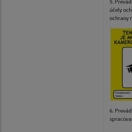
5. Prevád
účely och
ochrany 
6. Prevád
spracúvan