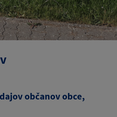
ov
údajov občanov obce,