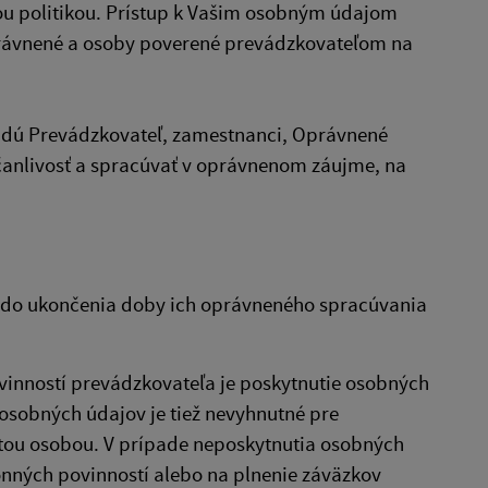
ou politikou. Prístup k Vašim osobným údajom
právnené a osoby poverené prevádzkovateľom na
budú Prevádzkovateľ, zamestnanci, Oprávnené
lčanlivosť a spracúvať v oprávnenom záujme, na
ž do ukončenia doby ich oprávneného spracúvania
ovinností prevádzkovateľa je poskytnutie osobných
osobných údajov je tiež nevyhnutné pre
tou osobou. V prípade neposkytnutia osobných
nných povinností alebo na plnenie záväzkov