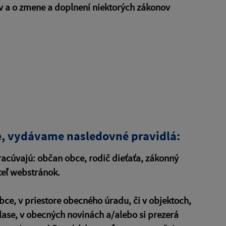
v a o zmene a doplnení niektorých zákonov
, vydávame nasledovné pravidlá:
racúvajú: občan obce, rodič dieťaťa, zákonný
ateľ webstránok.
bce, v priestore obecného úradu, či v objektoch,
lase, v obecných novinách a/alebo si prezerá