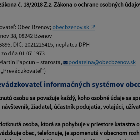
zákona č. 18/2018 Z.z. Zákona o ochrane osobných údajo
ovateľ: Obec Bzenov;
obecbzenov.sk
enov 38, 08242 Bzenov
6895; DIČ: 2021225415, neplatca DPH
 zo dňa 01.07.1973
 Martin Papcun – starosta,
podatelna@obecbzenov.sk
n „Prevádzkovateľ“)
evádzkovateľ informačných systémov obce
knutú osobu sa považuje každý, koho osobné údaje sa sp
 návštevník, žiadateľ, účastník podujatia, volajúci, užív
dotknutá osoba, ktorá sa pohybuje v priestore katastra o
vádzkuje obec, telefonuje, je spomenutá v obecnom rozh