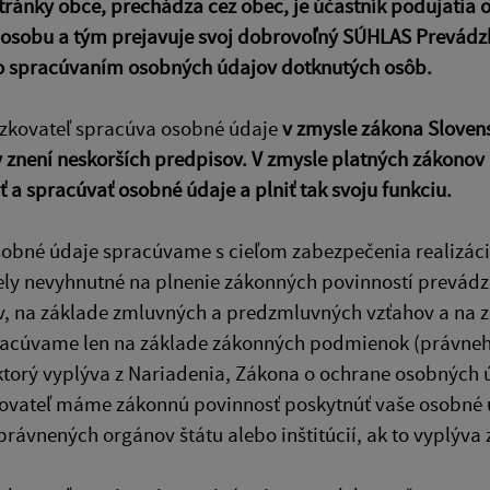
ránky obce, prechádza cez obec, je účastník podujatia
 osobu a tým prejavuje svoj dobrovoľný SÚHLAS Prevádz
o spracúvaním osobných údajov dotknutých osôb.
dzkovateľ spracúva osobné údaje
v zmysle zákona Sloven
v znení neskorších predpisov.
V zmysle platných zákonov
 a spracúvať osobné údaje a plniť tak svoju funkciu.
sobné údaje spracúvame s cieľom zabezpečenia realizácie
ely nevyhnutné na plnenie zákonných povinností prevád
, na základe zmluvných a predzmluvných vzťahov a na z
racúvame len na základe zákonných podmienok (právneh
ktorý vyplýva z Nariadenia, Zákona o ochrane osobných 
vateľ máme zákonnú povinnosť poskytnúť vaše osobné úd
právnených orgánov štátu alebo inštitúcií, ak to vyplýva