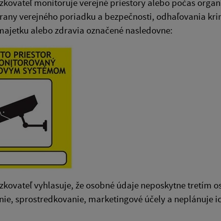
zkovateľ monitoruje verejné priestory alebo počas organ
rany verejného poriadku a bezpečnosti, odhaľovania krim
majetku alebo zdravia označené nasledovne:
zkovateľ vyhlasuje, že osobné údaje neposkytne tretím 
ie, sprostredkovanie, marketingové účely a neplánuje ic