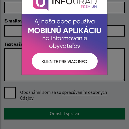
E-mailová adresa (povinné)
Text vašej správy (povinné)
Oboznámil som sa so
spracúvaním osobných
údajov
Google reCaptcha Response
Odoslať správu