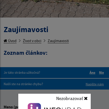
Zaujímavosti
Úvod
Život v obci
Zaujímavosti
Zoznam článkov:
Je táto stránka užitočná?
Áno
Nie
Boli tieto 
Boli 
Našli ste na stránke chybu?
Napíšte nám
Napíšte nám:
Nezobrazovať
Meno (povinné)