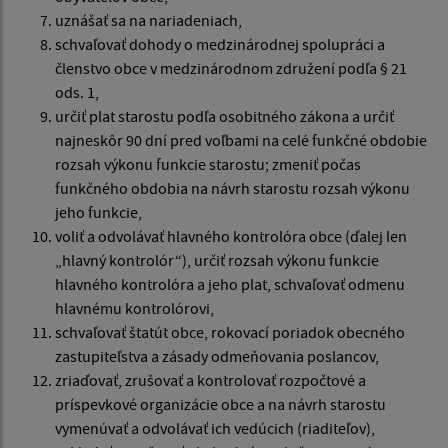
uznášať sa na nariadeniach,
schvaľovať dohody o medzinárodnej spolupráci a
členstvo obce v medzinárodnom združení podľa § 21
ods. 1,
určiť plat starostu podľa osobitného zákona a určiť
najneskôr 90 dní pred voľbami na celé funkčné obdobie
rozsah výkonu funkcie starostu; zmeniť počas
funkčného obdobia na návrh starostu rozsah výkonu
jeho funkcie,
voliť a odvolávať hlavného kontrolóra obce (ďalej len
„hlavný kontrolór“), určiť rozsah výkonu funkcie
hlavného kontrolóra a jeho plat, schvaľovať odmenu
hlavnému kontrolórovi,
schvaľovať štatút obce, rokovací poriadok obecného
zastupiteľstva a zásady odmeňovania poslancov,
zriaďovať, zrušovať a kontrolovať rozpočtové a
príspevkové organizácie obce a na návrh starostu
vymenúvať a odvolávať ich vedúcich (riaditeľov),