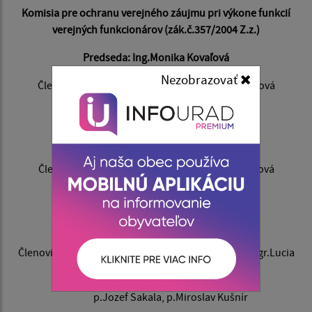
Komisia pre ochranu verejného záujmu pri výkone funkcií
verejných funkcionárov (zák.č.357/2004 Z.z.)
Predseda: Ing.Monika Kovaľová
Nezobrazovať
Členovia: p.Slavka Fejerčáková, Mgr.Lucia Janičová
Mandátová komisia
Predseda: p.Slavka Fejerčáková
Členovia: Mgr.Lucia Janičová, Ing.Monika Kovaľová
Komisia pre krízový štáb
Predseda: p.Richard Svat
Členovia: p.Miroslav Bernát, p.Slavka Feječáková, Mgr.Lucia
Janičová, Ing.Monika Kovaľová, p.Pavel Luca,
p.Jozef Sakala, p.Miroslav Kušnír