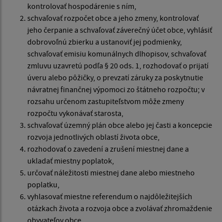
kontrolovať hospodárenie s ním,
schvaľovať rozpočet obce a jeho zmeny, kontrolovať
jeho čerpanie a schvaľovať záverečný účet obce, vyhlásiť
dobrovoľnú zbierku a ustanoviť jej podmienky,
schvaľovať emisiu komunálnych dlhopisov, schvaľovať
zmluvu uzavretú podľa § 20 ods. 1, rozhodovať o prijatí
úveru alebo pôžičky, o prevzatí záruky za poskytnutie
návratnej finančnej výpomoci zo štátneho rozpočtu; v
rozsahu určenom zastupiteľstvom môže zmeny
rozpočtu vykonávať starosta,
schvaľovať územný plán obce alebo jej časti a koncepcie
rozvoja jednotlivých oblastí života obce,
rozhodovať o zavedení a zrušení miestnej dane a
ukladať miestny poplatok,
určovať náležitosti miestnej dane alebo miestneho
poplatku,
vyhlasovať miestne referendum o najdôležitejších
otázkach života a rozvoja obce a zvolávať zhromaždenie
obyvateľov obce,