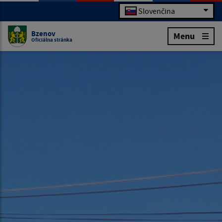
Slovenčina
Bzenov
Menu
Oficiálna stránka