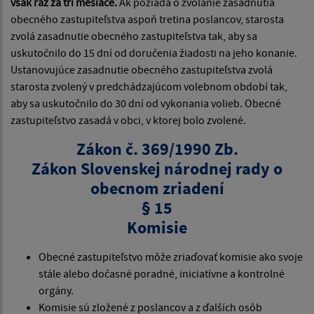
však raz za tri mesiace.
Ak požiada o zvolanie zasadnutia
obecného zastupiteľstva aspoň tretina poslancov, starosta
zvolá zasadnutie obecného zastupiteľstva tak, aby sa
uskutočnilo do 15 dní od doručenia žiadosti na jeho konanie.
Ustanovujúce zasadnutie obecného zastupiteľstva zvolá
starosta zvolený v predchádzajúcom volebnom období tak,
aby sa uskutočnilo do 30 dní od vykonania volieb. Obecné
zastupiteľstvo zasadá v obci, v ktorej bolo zvolené.
Zákon č. 369/1990 Zb.
Zákon Slovenskej národnej rady o
obecnom zriadení
§ 15
Komisie
Obecné zastupiteľstvo môže zriaďovať komisie ako svoje
stále alebo dočasné poradné, iniciatívne a kontrolné
orgány.
Komisie sú zložené z poslancov a z ďalších osôb