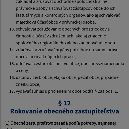
zakladať a zrušovať obchodné spoločnosti a iné
právnické osoby a schvaľovať zástupcov obce do ich
štatutárnych a kontrolných orgánov, ako aj schvaľovať
majetkovú účasť obce v právnickej osobe,
schvaľovať združovanie obecných prostriedkov a
činností a účasť v združeniach, ako aj zriadenie
spoločného regionálneho alebo záujmového fondu,
zriaďovať a zrušovať orgány potrebné na samosprávu
obce a určovať náplň ich práce,
udeľovať čestné občianstvo obce, obecné vyznamenania
a ceny,
ustanoviť erb obce, vlajku obce, pečať obce, prípadne
znelku obce,
vydávať súhlas s pričlenením obce podľa § 2aa ods. 1.
§ 12
Rokovanie obecného zastupiteľstva
(1)
Obecné zastupiteľstvo zasadá podľa potreby, najmenej