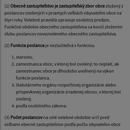
(1)
Obecné zastupiteľstvo je zastupiteľský zbor obce
zložený z
poslancov zvolených v priamych voľbách obyvateľmi obce na
štyri roky. Volebné pravidlá upravuje osobitný predpis.
Funkčné obdobie obecného zastupiteľstva sa končí zložením
sľubu poslancov novozvoleného obecného zastupiteľstva.
(2)
Funkcia poslanca
je nezlučiteľná s funkciou
starostu,
zamestnanca obce, v ktorej bol zvolený; to neplatí, ak
zamestnanec obce je dlhodobo uvoľnený na výkon
funkcie poslanca,
štatutárneho orgánu rozpočtovej organizácie alebo
príspevkovej organizácie zriadenej obcou, v ktorej bol
zvolený,
podľa osobitného zákona.
(3)
Počet poslancov
na celé volebné obdobie určí pred
voľbami obecné zastupiteľstvo podľa počtu obyvateľov obce