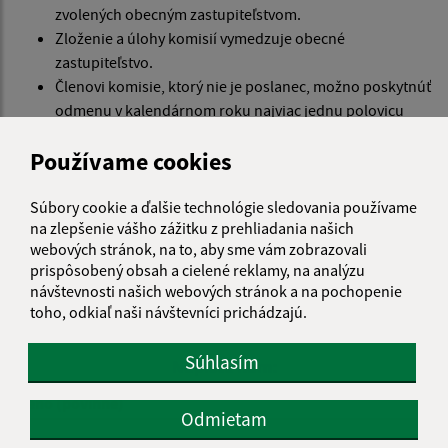
zvolených obecným zastupiteľstvom.
Zloženie a úlohy komisií vymedzuje obecné
zastupiteľstvo.
Členovi komisie, ktorý nie je poslanec, možno poskytnúť
odmenu v kalendárnom roku najviac jednu polovicu
mesačného platu starostu bez zvýšenia podľa príslušnej
Používame cookies
platovej skupiny;13) to sa vzťahuje aj na člena výboru
mestskej časti, ktorý nie je poslanec.
Súbory cookie a ďalšie technológie sledovania používame
na zlepšenie vášho zážitku z prehliadania našich
webových stránok, na to, aby sme vám zobrazovali
Je táto stránka užitočná?
Áno
Nie
prispôsobený obsah a cielené reklamy, na analýzu
Boli tieto 
Boli 
návštevnosti našich webových stránok a na pochopenie
Našli ste na stránke chybu?
Napíšte nám
toho, odkiaľ naši návštevníci prichádzajú.
Súhlasím
Napíšte nám:
Meno (povinné)
Odmietam