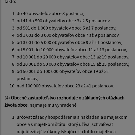
takto:
do 40 obyvateľov obce 3 poslanci,
od 41 do 500 obyvateľov obce 3 až 5 poslancov,
od 501 do 1 000 obyvateľov obce 5 až 7 poslancov,
od 1 001 do 3 000 obyvateľov obce 7 až 9 poslancov,
od 3 001 do 5 000 obyvateľov obce 9 až 11 poslancov,
od 5 001 do 10 000 obyvateľov obce 11 až 13 poslancov,
od 10 001 do 20 000 obyvateľov obce 13 až 19 poslancov,
od 20 001 do 50 000 obyvateľov obce 15 až 25 poslancov,
od 50 001 do 100 000 obyvateľov obce 19 až 31
poslancov,
nad 100 000 obyvateľov obce 23 až 41 poslancov.
(4)
Obecné zastupiteľstvo rozhoduje o základných otázkach
života obce
, najmä je mu vyhradené
určovať zásady hospodárenia a nakladania s majetkom
obce a s majetkom štátu, ktorý užíva, schvaľovať
najdôležitejšie úkony týkajúce sa tohto majetku a