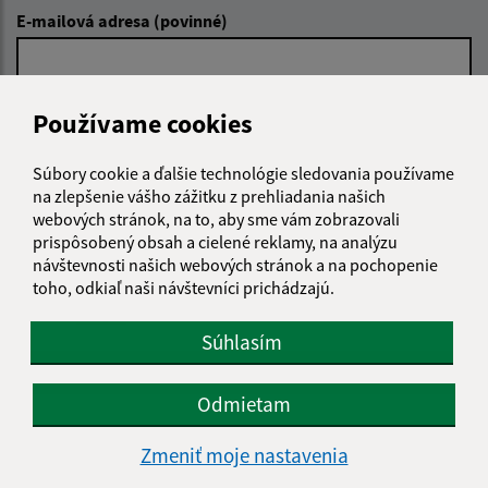
E-mailová adresa (povinné)
Text vašej správy (povinné)
Používame cookies
Súbory cookie a ďalšie technológie sledovania používame
na zlepšenie vášho zážitku z prehliadania našich
webových stránok, na to, aby sme vám zobrazovali
prispôsobený obsah a cielené reklamy, na analýzu
návštevnosti našich webových stránok a na pochopenie
toho, odkiaľ naši návštevníci prichádzajú.
Oboznámil som sa so
spracúvaním osobných
údajov
Súhlasím
Google reCaptcha Response
Odoslať správu
Odmietam
Zmeniť moje nastavenia
Úradné hodiny: