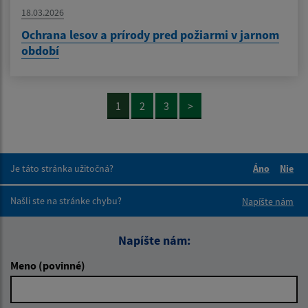
18.03.2026
Ochrana lesov a prírody pred požiarmi v jarnom
období
1
2
3
>
Je táto stránka užitočná?
Áno
Nie
Boli tieto 
Boli 
Našli ste na stránke chybu?
Napíšte nám
Napíšte nám:
Meno (povinné)