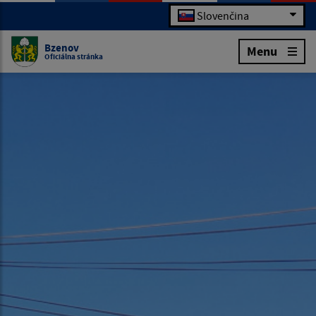
Slovenčina
Bzenov
Menu
Oficiálna stránka