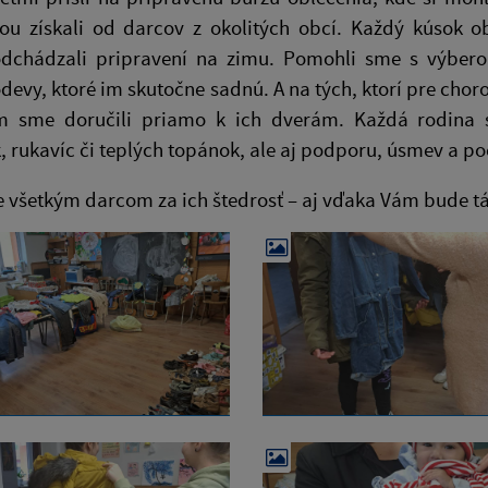
ou získali od darcov z okolitých obcí. Každý kúsok ob
odchádzali pripravení na zimu. Pomohli sme s výbe
odevy, ktoré im skutočne sadnú. A na tých, ktorí pre cho
m sme doručili priamo k ich dverám. Každá rodina s
, rukavíc či teplých topánok, ale aj podporu, úsmev a poc
všetkým darcom za ich štedrosť – aj vďaka Vám bude tát