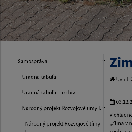
Zim
Samospráva
Úradná tabuľa
Úvod
Úradná tabuľa - archív
03.12.
Národný projekt Rozvojové tímy I.
V chladno
„Zima v n
Národný projekt Rozvojové tímy
spolu s d
I.