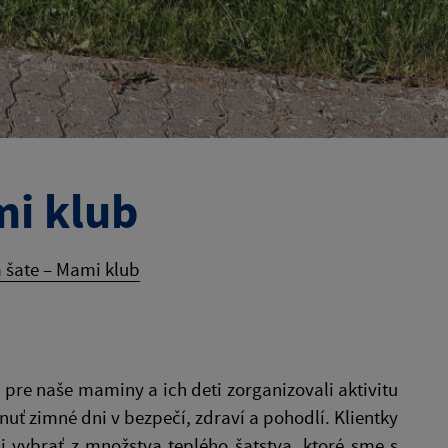
mi klub
 šate – Mami klub
re naše maminy a ich deti zorganizovali aktivitu
ť zimné dni v bezpečí, zdraví a pohodlí. Klientky
i vybrať z množstva teplého šatstva, ktoré sme s