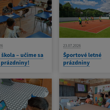
26
23.07.2026
 škola – učíme sa
Športové letné
z prázdniny!
prázdniny