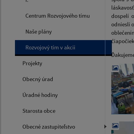
láskavosť
Centrum Rozvojového tímu
dospelí 
odniesli 
Naše plány
oblečení
čiapočiek
Rozvojový tím v akcii
Ďakujeme 
Projekty
Obecný úrad
Úradné hodiny
Starosta obce
Obecné zastupiteľstvo