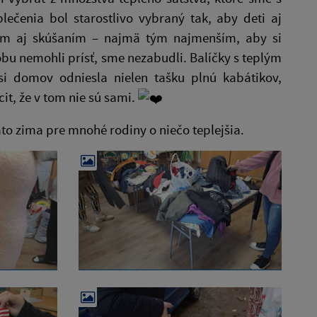
lečenia bol starostlivo vybraný tak, aby deti aj
rom aj skúšaním – najmä tým najmenším, aby si
robu nemohli prísť, sme nezabudli. Balíčky s teplým
i domov odniesla nielen tašku plnú kabátikov,
it, že v tom nie sú sami.
o zima pre mnohé rodiny o niečo teplejšia.