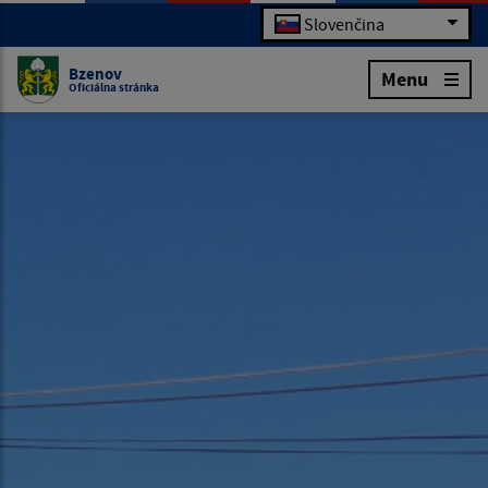
Slovenčina
Bzenov
Menu
Oficiálna stránka