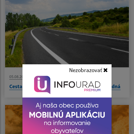
Nezobrazovať
05.08.2026
Cesta Ruské Pekľany - Obišovce opäť prejazdná