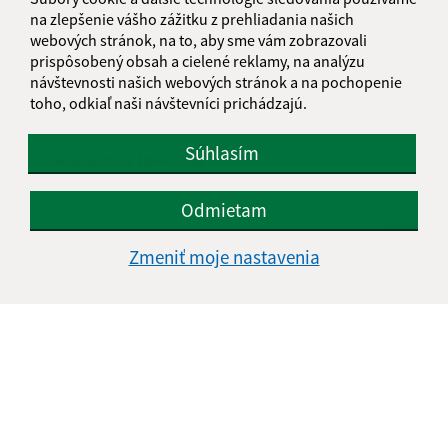
na zlepšenie vášho zážitku z prehliadania našich
webových stránok, na to, aby sme vám zobrazovali
prispôsobený obsah a cielené reklamy, na analýzu
E-mailová adresa (povinné)
návštevnosti našich webových stránok a na pochopenie
toho, odkiaľ naši návštevníci prichádzajú.
Súhlasím
Text vašej správy (povinné)
Odmietam
Zmeniť moje nastavenia
Oboznámil som sa so
spracúvaním osobných
údajov
Google reCaptcha Response
Odoslať správu