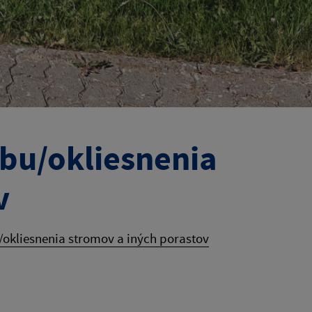
bu/okliesnenia
v
okliesnenia stromov a iných porastov