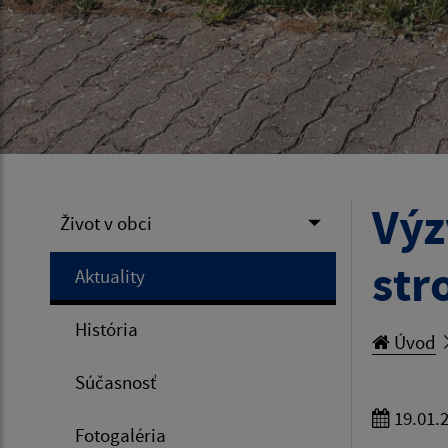
Výz
Život v obci
str
Aktuality
História
Úvod
Súčasnosť
19.01.
Fotogaléria