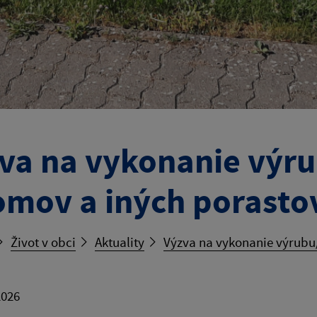
va na vykonanie výru
omov a iných porasto
Život v obci
Aktuality
Výzva na vykonanie výrubu/
2026