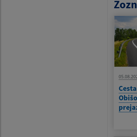
Zozn
05.08.20
Cesta
Obišo
preja