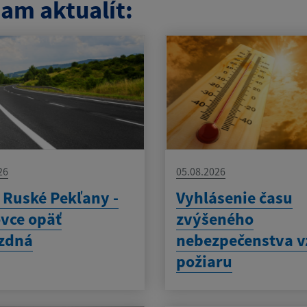
am aktualít:
26
05.08.2026
 Ruské Pekľany -
Vyhlásenie času
vce opäť
zvýšeného
zdná
nebezpečenstva v
požiaru