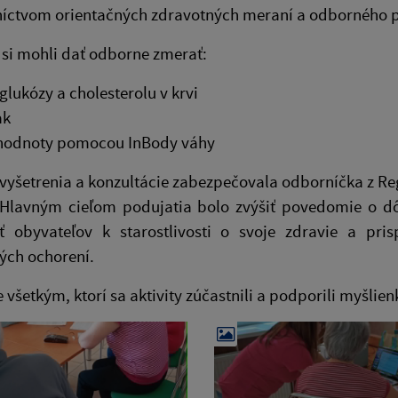
níctvom orientačných zdravotných meraní a odborného 
 si mohli dať odborne zmerať:
 glukózy a cholesterolu v krvi
ak
é hodnoty pomocou InBody váhy
yšetrenia a konzultácie zabezpečovala odborníčka z Reg
 Hlavným cieľom podujatia bolo zvýšiť povedomie o dôl
ť obyvateľov k starostlivosti o svoje zdravie a pri
ných ochorení.
všetkým, ktorí sa aktivity zúčastnili a podporili myšlien