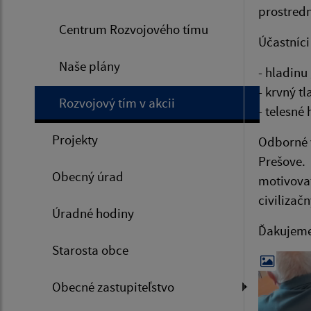
prostred
Centrum Rozvojového tímu
Účastníci
Naše plány
- hladinu
- krvný tl
Rozvojový tím v akcii
- telesn
Projekty
Odborné v
Prešove.
Obecný úrad
motivova
civilizač
Úradné hodiny
Ďakujeme 
Starosta obce
Obecné zastupiteľstvo