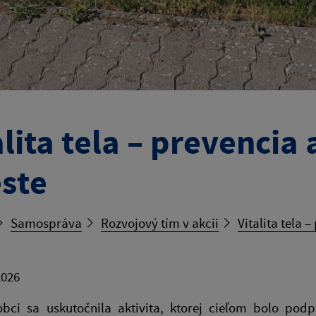
alita tela – prevencia
ste
Samospráva
Rozvojový tím v akcii
Vitalita tela 
2026
obci sa uskutočnila aktivita, ktorej cieľom bolo podp