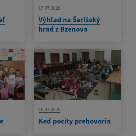
17.07.2026
eľ
Výhľad na Šarišský
hrad z Bzenova
10.07.2026
e
Keď pocity prehovoria