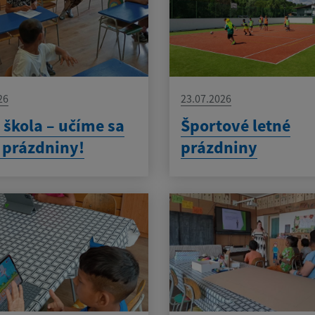
26
23.07.2026
 škola – učíme sa
Športové letné
z prázdniny!
prázdniny