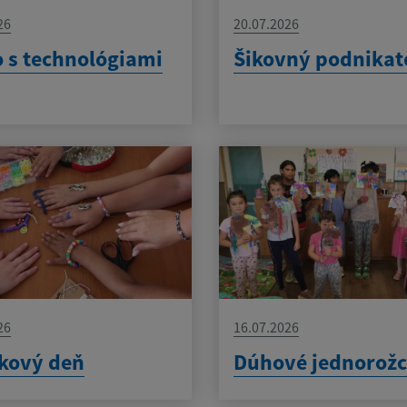
26
20.07.2026
 s technológiami
Šikovný podnikat
26
16.07.2026
kový deň
Dúhové jednorožc