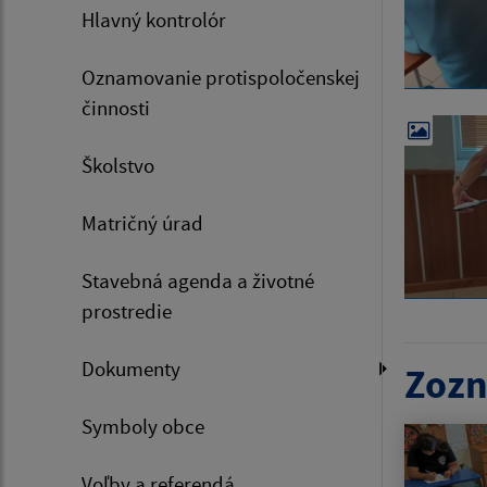
Hlavný kontrolór
Oznamovanie protispoločenskej
činnosti
Školstvo
Matričný úrad
Stavebná agenda a životné
prostredie
Dokumenty
Zozn
Symboly obce
Voľby a referendá