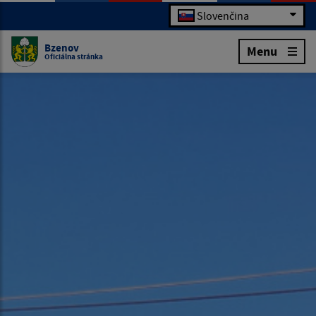
Slovenčina
Bzenov
Menu
Oficiálna stránka