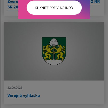
Zverejnená zápisnica OVK Bzenov - VOĽBY DO NR
SR 2023 zo dňa 30.9.2023...
22.09.2023
Verejná vyhláška