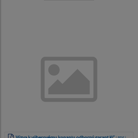
Výzva k výberovému konaniu odborný garant KC
| PDF |