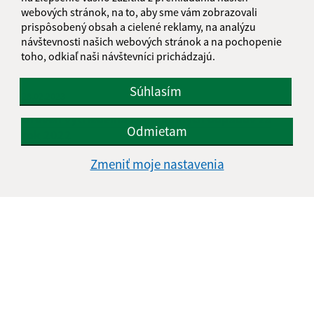
webových stránok, na to, aby sme vám zobrazovali
prispôsobený obsah a cielené reklamy, na analýzu
návštevnosti našich webových stránok a na pochopenie
toho, odkiaľ naši návštevníci prichádzajú.
Súhlasím
28.02.2023
Úroveň vytriedenia komunálnych odpadov za
Odmietam
rok 2022
Zmeniť moje nastavenia
1
2
3
4
5
6
>
Je táto stránka užitočná?
Áno
Nie
Boli tieto 
Boli 
Našli ste na stránke chybu?
Napíšte nám