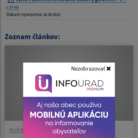
0.39 Mb
Dátum vyvesenia:
06.09.2018
Zoznam článkov:
Nezobrazovať
02.10.2023