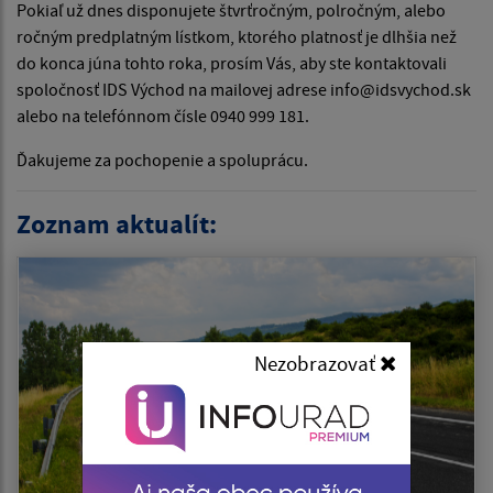
Pokiaľ už dnes disponujete štvrťročným, polročným, alebo
ročným predplatným lístkom, ktorého platnosť je dlhšia než
do konca júna tohto roka, prosím Vás, aby ste kontaktovali
spoločnosť IDS Východ na mailovej adrese info@idsvychod.sk
alebo na telefónnom čísle 0940 999 181.
Ďakujeme za pochopenie a spoluprácu.
Zoznam aktualít:
Nezobrazovať