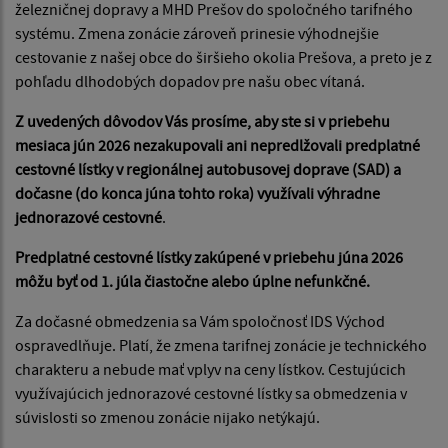
železničnej dopravy a MHD Prešov do spoločného tarifného
systému. Zmena zonácie zároveň prinesie výhodnejšie
cestovanie z našej obce do širšieho okolia Prešova, a preto je z
pohľadu dlhodobých dopadov pre našu obec vítaná.
Z uvedených dôvodov Vás prosíme, aby ste si v priebehu
mesiaca jún 2026 nezakupovali ani nepredlžovali predplatné
cestovné lístky v regionálnej autobusovej doprave (SAD) a
dočasne (do konca júna tohto roka) využívali výhradne
jednorazové cestovné
.
Predplatné cestovné lístky zakúpené v priebehu júna 2026
môžu byť od 1. júla čiastočne alebo úplne nefunkčné.
Za dočasné obmedzenia sa Vám spoločnosť IDS Východ
ospravedlňuje. Platí, že zmena tarifnej zonácie je technického
charakteru a nebude mať vplyv na ceny lístkov. Cestujúcich
využívajúcich jednorazové cestovné lístky sa obmedzenia v
súvislosti so zmenou zonácie nijako netýkajú.