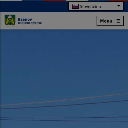
Slovenčina
Bzenov
Menu
Oficiálna stránka