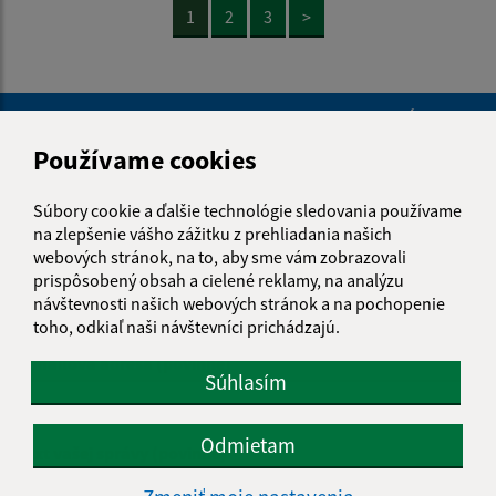
1
2
3
>
Je táto stránka užitočná?
Áno
Nie
Boli tieto 
Boli 
Používame cookies
Našli ste na stránke chybu?
Napíšte nám
Súbory cookie a ďalšie technológie sledovania používame
Napíšte nám:
na zlepšenie vášho zážitku z prehliadania našich
webových stránok, na to, aby sme vám zobrazovali
Meno (povinné)
prispôsobený obsah a cielené reklamy, na analýzu
návštevnosti našich webových stránok a na pochopenie
toho, odkiaľ naši návštevníci prichádzajú.
E-mailová adresa (povinné)
Súhlasím
Odmietam
Text vašej správy (povinné)