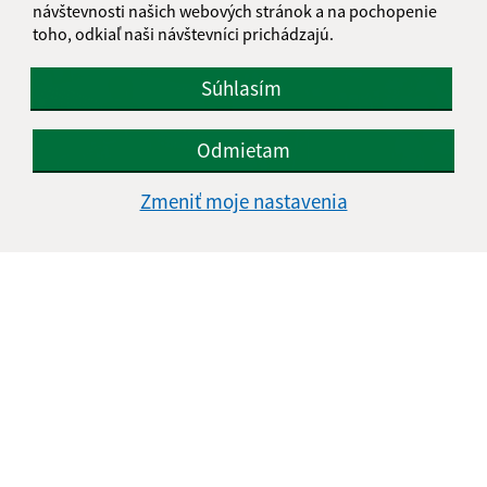
návštevnosti našich webových stránok a na pochopenie
toho, odkiaľ naši návštevníci prichádzajú.
Súhlasím
Odmietam
Zmeniť moje nastavenia
08.07.2026
Som dosť? - svet pocitov očami detí
...
1
2
23
>
Je táto stránka užitočná?
Áno
Nie