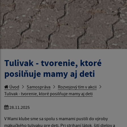
Tulivak - tvorenie, ktoré
posilňuje mamy aj deti
Úvod
Samospráva
Rozvojový tím v akcii
Tulivak - tvorenie, ktoré posilňuje mamy aj deti
28.11.2025
V Mami klube sme sa spolu s mamami pustili do výroby
mäkučkého tulivaku pre deti. Pri strihaní látok, šití dielov a