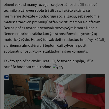
plnení vaku si mamy rozvíjali svoje zručnosti, učili sa nové
techniky a zároveň spolu trávili čas. Takéto aktivity sú
nesmierne dôležité – podporujú socializáciu, sebavedomie
matiek a zároveň prehlbujú vzťah medzi mamou a dieťaťom.
Deti sa počas tvorenia venovali rozvojovým hrám s Nene a
Nenementorkou, vďaka ktorým si posilňovali psychický aj
motorický vývin. Hotový tulivak deti s radosťou hneď vyskúšali,
a príjemná atmosféra pri teplom čaji vytvorila pocit
spolupatričnosti, ktorý je základom silnej komunity.
Takéto spoločné chvíle ukazujú, že tvorenie spája, učí a
prináša hodnotu celej rodine.