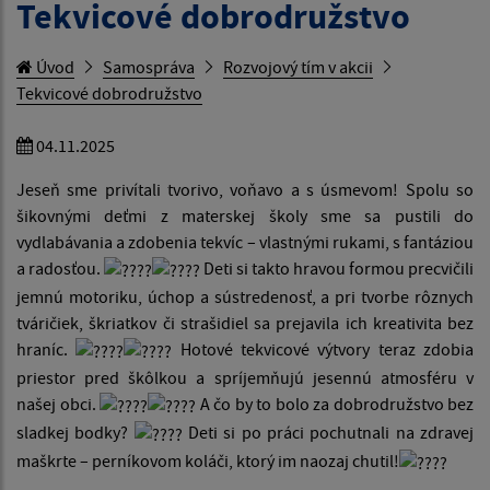
Tekvicové dobrodružstvo
Úvod
Samospráva
Rozvojový tím v akcii
Tekvicové dobrodružstvo
04.11.2025
Jeseň sme privítali tvorivo, voňavo a s úsmevom! Spolu so
šikovnými deťmi z materskej školy sme sa pustili do
vydlabávania a zdobenia tekvíc – vlastnými rukami, s fantáziou
a radosťou.
Deti si takto hravou formou precvičili
jemnú motoriku, úchop a sústredenosť, a pri tvorbe rôznych
tváričiek, škriatkov či strašidiel sa prejavila ich kreativita bez
hraníc.
Hotové tekvicové výtvory teraz zdobia
priestor pred škôlkou a spríjemňujú jesennú atmosféru v
našej obci.
A čo by to bolo za dobrodružstvo bez
sladkej bodky?
Deti si po práci pochutnali na zdravej
maškrte – perníkovom koláči, ktorý im naozaj chutil!