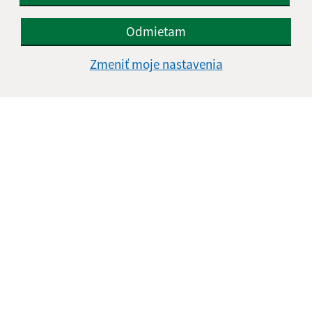
09.07.2026
Odmietam
Letný šatník pre rodiny
Zmeniť moje nastavenia
08.07.2026
Som dosť? - svet pocitov očami detí