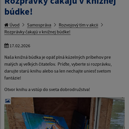
Rozprávky čakajú v knižnej
búdke!
Úvod
Samospráva
Rozvojový tím v akcii
Rozprávky čakajú v knižnej búdke!
17.02.2026
Naša knižná búdka je opäť plná kúzelných príbehov pre
malých aj veľkých čitateľov. Príďte, vyberte si rozprávku,
darujte starú knihu alebo sa len nechajte uniesť svetom
fantázie!
Otvor knihu a vstúp do sveta dobrodružstva!