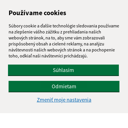
Používame cookies
Súbory cookie a ďalšie technológie sledovania používame
na zlepšenie vášho zážitku z prehliadania našich
webových stránok, na to, aby sme vám zobrazovali
prispôsobený obsah a cielené reklamy, na analýzu
návštevnosti našich webových stránok a na pochopenie
08.07.2026
toho, odkiaľ naši návštevníci prichádzajú.
Som dosť? - svet pocitov očami detí
Súhlasím
...
1
2
23
>
Odmietam
Zmeniť moje nastavenia
Je táto stránka užitočná?
Áno
Nie
Boli tieto 
Boli 
Našli ste na stránke chybu?
Napíšte nám