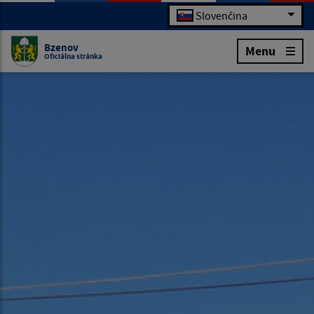
Slovenčina
Bzenov
Menu
Oficiálna stránka