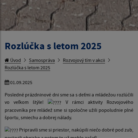
Rozlúčka s letom 2025
Úvod
Samospráva
Rozvojový tím v akcii
Rozlúčka s letom 2025
01.09.2025
Posledné prázdninové dni sme sa s deťmi a mládežou rozlúčili
vo veľkom štýle!
V rámci aktivity Rozvojového
pracovníka pre mládež sme si spoločne užili popoludnie plné
športu, smiechu a dobrej nálady.
Pripravili sme si priestor, nakúpili niečo dobré pod zub,
postavili ohnisko a potom to už mohlo začať!