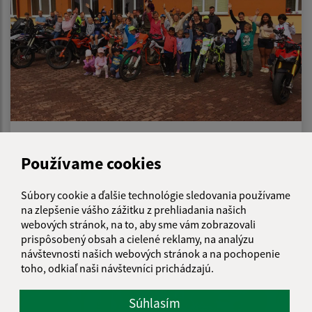
09.07.2026
Používame cookies
MOTO dobrodružstvo – deň plný zážitkov,
odvahy a nových priateľstiev
Súbory cookie a ďalšie technológie sledovania používame
na zlepšenie vášho zážitku z prehliadania našich
webových stránok, na to, aby sme vám zobrazovali
prispôsobený obsah a cielené reklamy, na analýzu
návštevnosti našich webových stránok a na pochopenie
toho, odkiaľ naši návštevníci prichádzajú.
Súhlasím