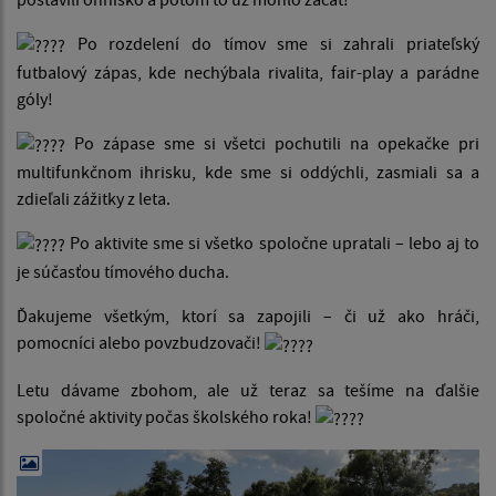
Po rozdelení do tímov sme si zahrali priateľský
futbalový zápas, kde nechýbala rivalita, fair-play a parádne
góly!
Po zápase sme si všetci pochutili na opekačke pri
multifunkčnom ihrisku, kde sme si oddýchli, zasmiali sa a
zdieľali zážitky z leta.
Po aktivite sme si všetko spoločne upratali – lebo aj to
je súčasťou tímového ducha.
Ďakujeme všetkým, ktorí sa zapojili – či už ako hráči,
pomocníci alebo povzbudzovači!
Letu dávame zbohom, ale už teraz sa tešíme na ďalšie
spoločné aktivity počas školského roka!