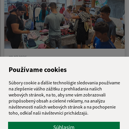
09.07.2026
Letný šatník pre rodiny
Používame cookies
Súbory cookie a ďalšie technológie sledovania používame
na zlepšenie vášho zážitku z prehliadania našich
webových stránok, na to, aby sme vám zobrazovali
prispôsobený obsah a cielené reklamy, na analýzu
návštevnosti našich webových stránok a na pochopenie
toho, odkiaľ naši návštevníci prichádzajú.
Súhlasím