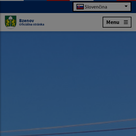
Slovenčina
Bzenov
Menu
Oficiálna stránka