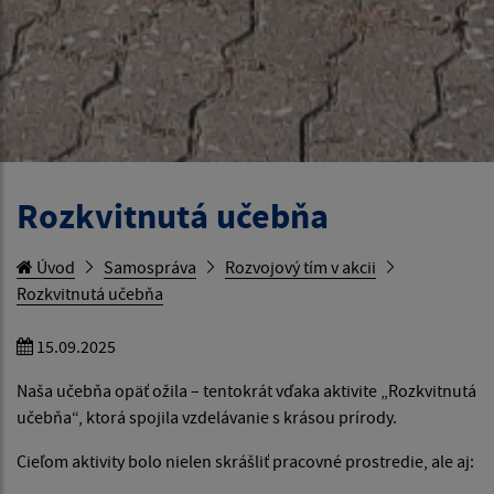
Rozkvitnutá učebňa
Úvod
Samospráva
Rozvojový tím v akcii
Rozkvitnutá učebňa
15.09.2025
Naša učebňa opäť ožila – tentokrát vďaka aktivite „Rozkvitnutá
učebňa“, ktorá spojila vzdelávanie s krásou prírody.
Cieľom aktivity bolo nielen skrášliť pracovné prostredie, ale aj: