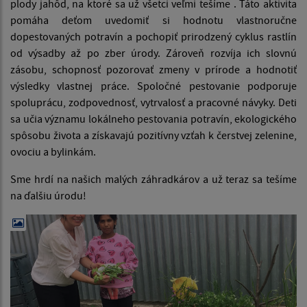
plody jahôd, na ktoré sa už všetci veľmi tešíme . Táto aktivita
pomáha deťom uvedomiť si hodnotu vlastnoručne
dopestovaných potravín a pochopiť prirodzený cyklus rastlín
od výsadby až po zber úrody. Zároveň rozvíja ich slovnú
zásobu, schopnosť pozorovať zmeny v prírode a hodnotiť
výsledky vlastnej práce. Spoločné pestovanie podporuje
spoluprácu, zodpovednosť, vytrvalosť a pracovné návyky. Deti
sa učia významu lokálneho pestovania potravín, ekologického
spôsobu života a získavajú pozitívny vzťah k čerstvej zelenine,
ovociu a bylinkám.
Sme hrdí na našich malých záhradkárov a už teraz sa tešíme
na ďalšiu úrodu!