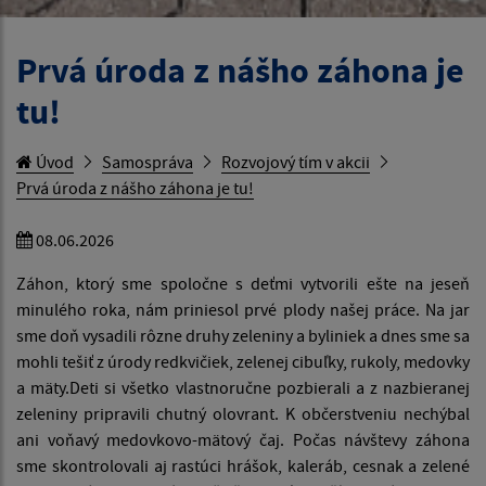
Prvá úroda z nášho záhona je
tu!
Úvod
Samospráva
Rozvojový tím v akcii
Prvá úroda z nášho záhona je tu!
08.06.2026
Záhon, ktorý sme spoločne s deťmi vytvorili ešte na jeseň
minulého roka, nám priniesol prvé plody našej práce. Na jar
sme doň vysadili rôzne druhy zeleniny a byliniek a dnes sme sa
mohli tešiť z úrody redkvičiek, zelenej cibuľky, rukoly, medovky
a mäty.Deti si všetko vlastnoručne pozbierali a z nazbieranej
zeleniny pripravili chutný olovrant. K občerstveniu nechýbal
ani voňavý medovkovo-mätový čaj. Počas návštevy záhona
sme skontrolovali aj rastúci hrášok, kaleráb, cesnak a zelené