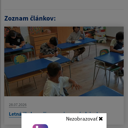
Zoznam článkov:
28.07.2026
Letná škola – učíme sa aj cez prázdniny!
Nezobrazovať