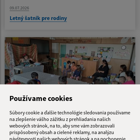
09.07.2026
Letný šatník pre rodiny
Používame cookies
Súbory cookie a ďalšie technológie sledovania používame
na zlepšenie vášho zážitku z prehliadania našich
08.07.2026
webových stránok, na to, aby sme vám zobrazovali
prispôsobený obsah a cielené reklamy, na analýzu
Som dosť? - svet pocitov očami detí
návštevnosti našich webových stránok a na pochopenie