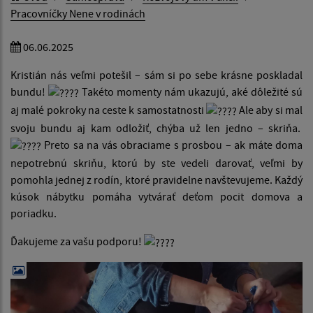
Pracovníčky Nene v rodinách
06.06.2025
Kristián nás veľmi potešil – sám si po sebe krásne poskladal
bundu!
Takéto momenty nám ukazujú, aké dôležité sú
aj malé pokroky na ceste k samostatnosti
Ale aby si mal
svoju bundu aj kam odložiť, chýba už len jedno – skriňa.
Preto sa na vás obraciame s prosbou – ak máte doma
nepotrebnú skriňu, ktorú by ste vedeli darovať, veľmi by
pomohla jednej z rodín, ktoré pravidelne navštevujeme. Každý
kúsok nábytku pomáha vytvárať deťom pocit domova a
poriadku.
Ďakujeme za vašu podporu!