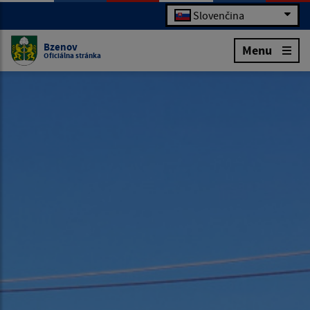
Slovenčina
Bzenov
Menu
Oficiálna stránka