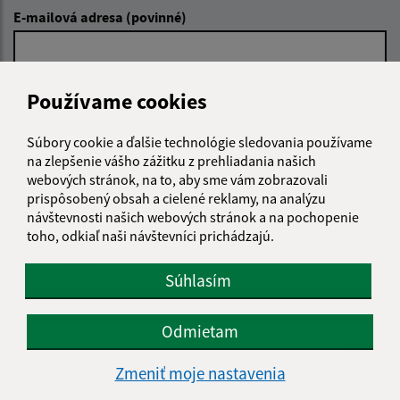
E-mailová adresa (povinné)
Text vašej správy (povinné)
Používame cookies
Súbory cookie a ďalšie technológie sledovania používame
na zlepšenie vášho zážitku z prehliadania našich
webových stránok, na to, aby sme vám zobrazovali
prispôsobený obsah a cielené reklamy, na analýzu
návštevnosti našich webových stránok a na pochopenie
toho, odkiaľ naši návštevníci prichádzajú.
Oboznámil som sa so
spracúvaním osobných
údajov
Súhlasím
Google reCaptcha Response
Odoslať správu
Odmietam
Zmeniť moje nastavenia
Úradné hodiny: