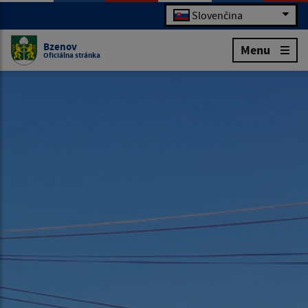
Slovenčina
Bzenov
Menu
Oficiálna stránka