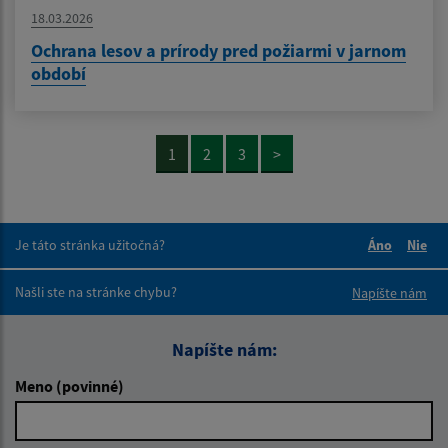
18.03.2026
Ochrana lesov a prírody pred požiarmi v jarnom
období
1
2
3
>
Je táto stránka užitočná?
Áno
Nie
Boli tieto 
Boli 
Našli ste na stránke chybu?
Napíšte nám
Napíšte nám:
Meno (povinné)