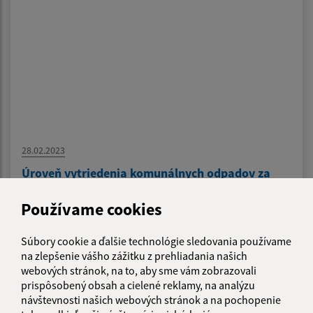
28.02.2023
Úroveň vytriedenia komunálnych odpadov za
rok 2022
Používame cookies
Súbory cookie a ďalšie technológie sledovania používame
1
2
3
4
5
6
>
na zlepšenie vášho zážitku z prehliadania našich
webových stránok, na to, aby sme vám zobrazovali
prispôsobený obsah a cielené reklamy, na analýzu
návštevnosti našich webových stránok a na pochopenie
Je táto stránka užitočná?
Áno
Nie