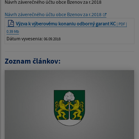
Návrh záverečného účtu obce Bzenov za r.2018
Návrh záverečného účtu obce Bzenov za r.2018
Výzva k výberovému konaniu odborný garant KC
| PDF |
0.39 Mb
Dátum vyvesenia:
06.09.2018
Zoznam článkov: