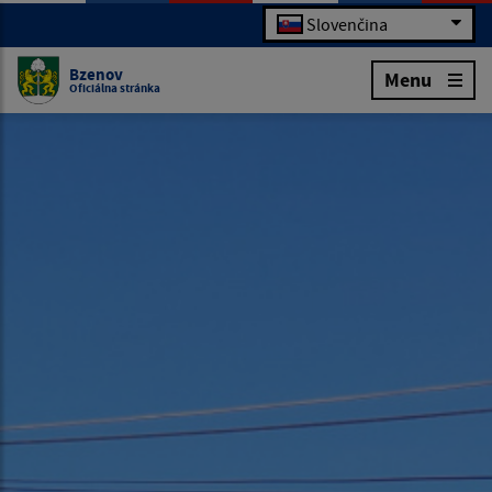
Slovenčina
Bzenov
Menu
Oficiálna stránka