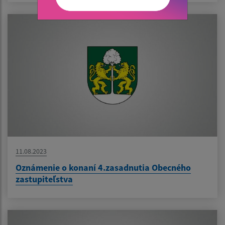
11.08.2023
Oznámenie o konaní 4.zasadnutia Obecného
zastupiteľstva