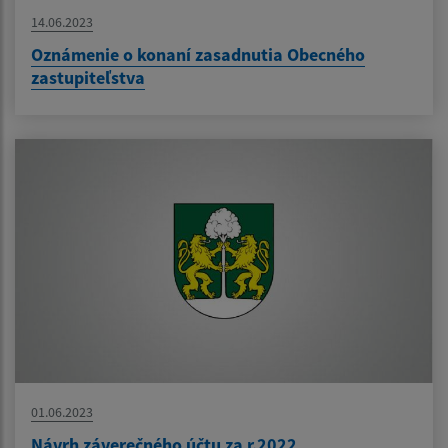
14.06.2023
Oznámenie o konaní zasadnutia Obecného
zastupiteľstva
01.06.2023
Návrh záverečného účtu za r.2022