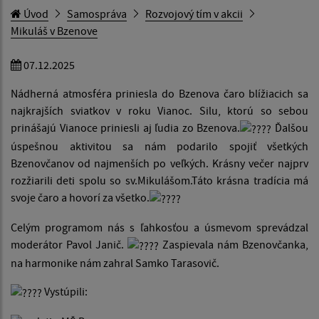
Úvod
Samospráva
Rozvojový tím v akcii
Mikuláš v Bzenove
07.12.2025
Nádherná atmosféra priniesla do Bzenova čaro blížiacich sa
najkrajších sviatkov v roku Vianoc. Silu, ktorú so sebou
prinášajú Vianoce priniesli aj ľudia zo Bzenova.
Ďalšou
úspešnou aktivitou sa nám podarilo spojiť všetkých
Bzenovčanov od najmenších po veľkých. Krásny večer najprv
rozžiarili deti spolu so sv.Mikulášom.Táto krásna tradícia má
svoje čaro a hovorí za všetko.
Celým programom nás s ľahkosťou a úsmevom sprevádzal
moderátor Pavol Janič.
Zaspievala nám Bzenovčanka,
na harmonike nám zahral Samko Tarasovič.
Vystúpili: