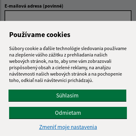
E-mailová adresa (povinné)
Text vašej správy (povinné)
Používame cookies
Súbory cookie a ďalšie technológie sledovania používame
na zlepšenie vášho zážitku z prehliadania našich
webových stránok, na to, aby sme vám zobrazovali
prispôsobený obsah a cielené reklamy, na analýzu
návštevnosti našich webových stránok a na pochopenie
toho, odkiaľ naši návštevníci prichádzajú.
Oboznámil som sa so
spracúvaním osobných
údajov
Súhlasím
Google reCaptcha Response
Odoslať správu
Odmietam
Zmeniť moje nastavenia
Úradné hodiny: