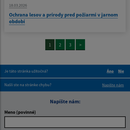
18.03.2026
Ochrana lesov a prírody pred požiarmi v jarnom
období
1
2
3
>
Je táto stránka užitočná?
Áno
Nie
Boli tieto 
Boli 
Našli ste na stránke chybu?
Napíšte nám
Napíšte nám:
Meno (povinné)