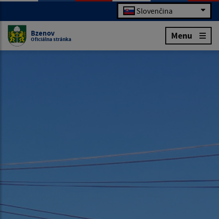
Slovenčina
Bzenov
Menu
Oficiálna stránka