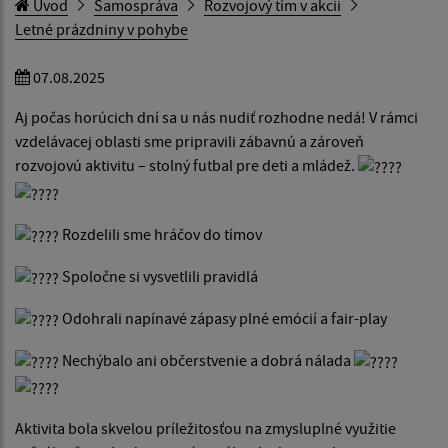
Úvod
Samospráva
Rozvojový tím v akcii
Letné prázdniny v pohybe
07.08.2025
Aj počas horúcich dní sa u nás nudiť rozhodne nedá! V rámci
vzdelávacej oblasti sme pripravili zábavnú a zároveň
rozvojovú aktivitu – stolný futbal pre deti a mládež.
Rozdelili sme hráčov do tímov
Spoločne si vysvetlili pravidlá
Odohrali napínavé zápasy plné emócií a fair-play
Nechýbalo ani občerstvenie a dobrá nálada
Aktivita bola skvelou príležitosťou na zmysluplné využitie