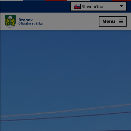
Slovenčina
Bzenov
Menu
Oficiálna stránka