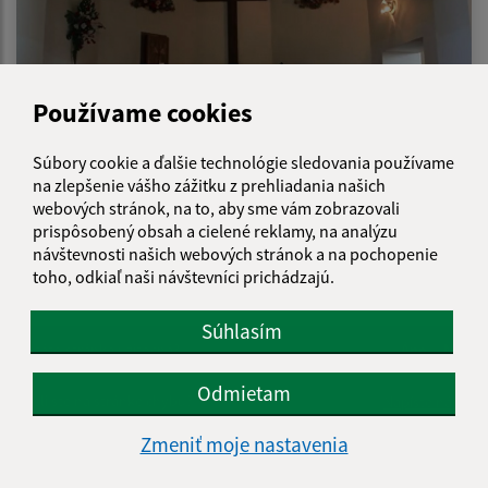
Používame cookies
Súbory cookie a ďalšie technológie sledovania používame
na zlepšenie vášho zážitku z prehliadania našich
webových stránok, na to, aby sme vám zobrazovali
KULTÚRNE PAMIATKY
prispôsobený obsah a cielené reklamy, na analýzu
návštevnosti našich webových stránok a na pochopenie
toho, odkiaľ naši návštevníci prichádzajú.
Súhlasím
Je táto stránka užitočná?
Áno
Nie
Boli tieto 
Boli 
Odmietam
Našli ste na stránke chybu?
Napíšte nám
Zmeniť moje nastavenia
Napíšte nám: