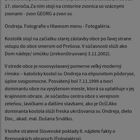
17. storočia.Za ním stojí na cintoríne zvonica so vzácnymi
zvonami - zvon GEORG a zvon sv.
Ondreja. Fotografie v Hlavnom menu - Fotogaléria.
Kostolík stojí na začiatku starej zástavby obce po ľavej strane
vstupu do obce smerom od Prešova. V súčasnosti slúži ako
Dom nádeje/ smútku (zrekonštruovaný 3.11.2002).
V strede obce je novovystavaný pomerne veľký moderný
rímsko – katolícky kostol sv. Ondreja na elipsovitom pôdoryse,
úplne svojpomocne. Posvätený bol 7.11.1999 a tvorí
dominantu obce na vyvýšenom mieste, ktorá sa uplatňuje v jej
krajinnom obraze. Je súčasťou centra obce s verejnom
zeleňou, lavičkami a ďalšími stavbami, ako je OcÚ.Ako
dominanta kostola slúži freska ukrižovania sv. Ondreja, dielo
Doc., akad. mal. Dušana Srvátku.
V knihe stratené Slovenské poklady II. nájdete fakty o
Bzenovských obrazoch (Fotogaléria).