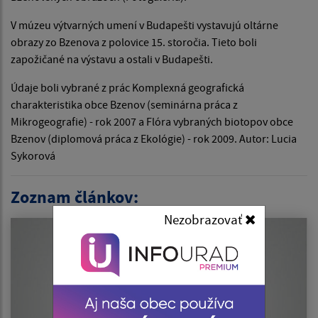
V múzeu výtvarných umení v Budapešti vystavujú oltárne
obrazy zo Bzenova z polovice 15. storočia. Tieto boli
zapožičané na výstavu a ostali v Budapešti.
Údaje boli vybrané z prác Komplexná geografická
charakteristika obce Bzenov (seminárna práca z
Mikrogeografie) - rok 2007 a Flóra vybraných biotopov obce
Bzenov (diplomová práca z Ekológie) - rok 2009. Autor: Lucia
Sykorová
Zoznam článkov:
Nezobrazovať