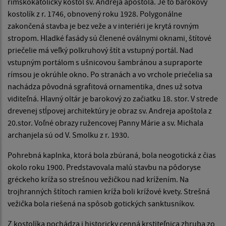
rímskokatolícky kostol sv. Andreja apoštola. Je to barokový
kostolík z r. 1746, obnovený roku 1928. Polygonálne
zakončená stavba je bez veže a v interiéri je krytá rovným
stropom. Hladké fasády sú členené oválnymi oknami, štítové
priečelie má veľký polkruhový štít a vstupný portál. Nad
vstupným portálom s ušnicovou šambránou a supraporte
rímsou je okrúhle okno. Po stranách a vo vrchole priečelia sa
nachádza pôvodná sgrafitová ornamentika, dnes už sotva
viditeľná. Hlavný oltár je barokový zo začiatku 18. stor. V strede
drevenej stĺpovej architektúry je obraz sv. Andreja apoštola z
20.stor. Voľné obrazy ružencovej Panny Márie a sv. Michala
archanjela sú od V. Smolku z r. 1930.
Pohrebná kaplnka, ktorá bola zbúraná, bola neogotická z čias
okolo roku 1900. Predstavovala malú stavbu na pôdoryse
gréckeho kríža so strešnou vežičkou nad krížením. Na
trojhranných štítoch ramien kríža boli krížové kvety. Strešná
vežička bola riešená na spôsob gotických sanktusníkov.
Z kostolíka pochádza i historicky cenná krstiteľnica zhruba zo