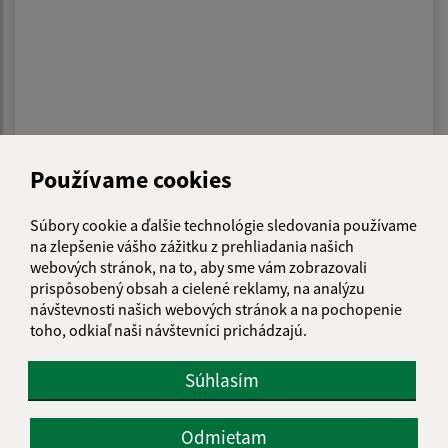
Používame cookies
28.02.2023
Úroveň vytriedenia komunálnych odpadov za
Súbory cookie a ďalšie technológie sledovania používame
na zlepšenie vášho zážitku z prehliadania našich
rok 2022
webových stránok, na to, aby sme vám zobrazovali
prispôsobený obsah a cielené reklamy, na analýzu
návštevnosti našich webových stránok a na pochopenie
1
2
3
4
5
6
>
toho, odkiaľ naši návštevníci prichádzajú.
Súhlasím
Je táto stránka užitočná?
Áno
Nie
Odmietam
Boli tieto 
Boli 