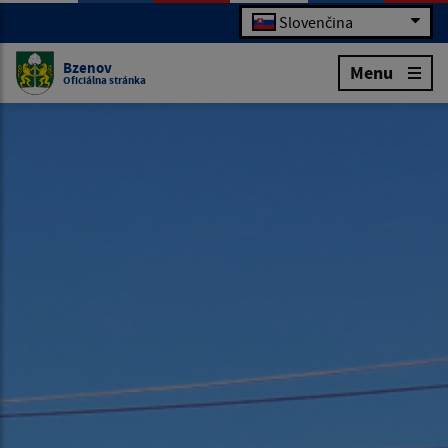
Slovenčina
Bzenov
Menu
Oficiálna stránka