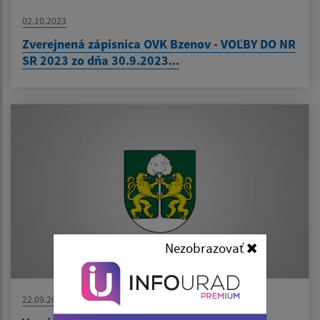
02.10.2023
Zverejnená zápisnica OVK Bzenov - VOĽBY DO NR
SR 2023 zo dňa 30.9.2023...
Nezobrazovať
22.09.2023