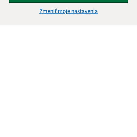
Našli ste na stránke chybu?
Napíšte nám
Zmeniť moje nastavenia
Napíšte nám:
Meno (povinné)
E-mailová adresa (povinné)
Text vašej správy (povinné)
Oboznámil som sa so
spracúvaním osobných