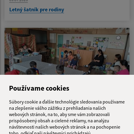
Letný šatník pre rodiny
Používame cookies
Súbory cookie a ďalšie technológie sledovania používame
na zlepšenie vášho zážitku z prehliadania našich
08.07.2026
webových stránok, na to, aby sme vám zobrazovali
Som dosť? - svet pocitov očami detí
prispôsobený obsah a cielené reklamy, na analýzu
návštevnosti našich webových stránok a na pochopenie
toho, odkiaľ naši návštevníci prichádzajú.