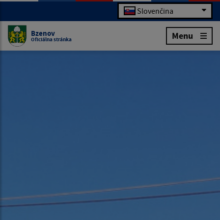
Slovenčina
Bzenov
Menu
Oficiálna stránka