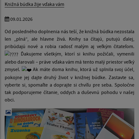
Knižná búdka žije vďaka vám
09.01.2026
Od posledného doplnenia nás teší, že knižná búdka nezostala
len „plná“, ale hlavne živá. Knihy sa čítajú, putujú ďalej,
pribúdajú nové a robia radosť malým aj veľkým čitateľom.
Ďakujeme všetkým, ktorí si knihu požičali, vymenili
alebo darovali – práve vďaka vám má tento malý priestor veľký
zmysel.
Ak máte doma knihu, ktorá už splnila svoj účel,
pokojne jej dajte druhý život v knižnej búdke. Zastavte sa,
vyberte si, spomaľte a doprajte si chvíľu pre seba. Spoločne
tak podporujeme čítanie, oddych a duševnú pohodu v našej
obci.