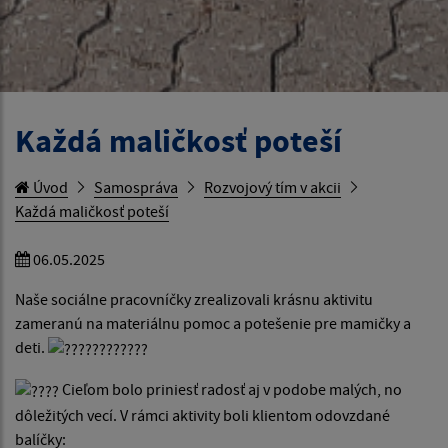
Každá maličkosť poteší
Úvod
Samospráva
Rozvojový tím v akcii
Každá maličkosť poteší
06.05.2025
Naše sociálne pracovníčky zrealizovali krásnu aktivitu
zameranú na materiálnu pomoc a potešenie pre mamičky a
deti.
Cieľom bolo priniesť radosť aj v podobe malých, no
dôležitých vecí. V rámci aktivity boli klientom odovzdané
balíčky: