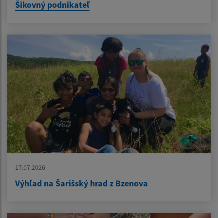
Šikovný podnikateľ
17.07.2026
Výhľad na Šarišský hrad z Bzenova