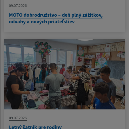
09.07.2026
MOTO dobrodružstvo – deň plný zážitkov,
odvahy a nových priateľstiev
09.07.2026
Letný šatník pre rodiny