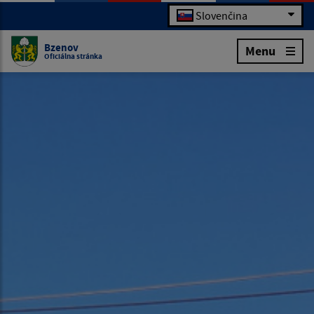
Slovenčina
Bzenov
Menu
Oficiálna stránka