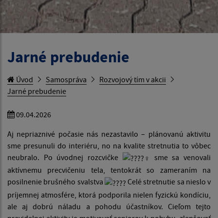
Jarné prebudenie
Úvod
Samospráva
Rozvojový tím v akcii
Jarné prebudenie
09.04.2026
Aj nepriaznivé počasie nás nezastavilo – plánovanú aktivitu
sme presunuli do interiéru, no na kvalite stretnutia to vôbec
neubralo. Po úvodnej rozcvičke
sme sa venovali
aktívnemu precvičeniu tela, tentokrát so zameraním na
posilnenie brušného svalstva
Celé stretnutie sa nieslo v
príjemnej atmosfére, ktorá podporila nielen fyzickú kondíciu,
ale aj dobrú náladu a pohodu účastníkov. Cieľom tejto
pravidelnej aktivity je motivovať seniorov k pohybu, zlepšovať