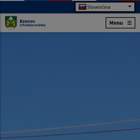
Slovenčina
Bzenov
Menu
Oficiálna stránka