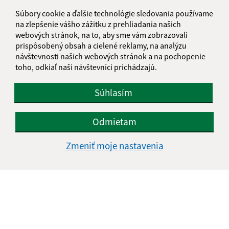
Súbory cookie a ďalšie technológie sledovania používame
na zlepšenie vášho zážitku z prehliadania našich
webových stránok, na to, aby sme vám zobrazovali
prispôsobený obsah a cielené reklamy, na analýzu
návštevnosti našich webových stránok a na pochopenie
toho, odkiaľ naši návštevníci prichádzajú.
Súhlasím
08.07.2026
Odmietam
Som dosť? - svet pocitov očami detí
Zmeniť moje nastavenia
...
1
2
23
>
Je táto stránka užitočná?
Áno
Nie
Boli tieto 
Boli 