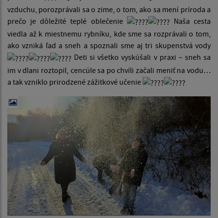
vzduchu, porozprávali sa o zime, o tom, ako sa mení príroda a
prečo je dôležité teplé oblečenie
Naša cesta
viedla až k miestnemu rybníku, kde sme sa rozprávali o tom,
ako vzniká ľad a sneh a spoznali sme aj tri skupenstvá vody
Deti si všetko vyskúšali v praxi – sneh sa
im v dlani roztopil, cencúle sa po chvíli začali meniť na vodu…
a tak vzniklo prirodzené zážitkové učenie