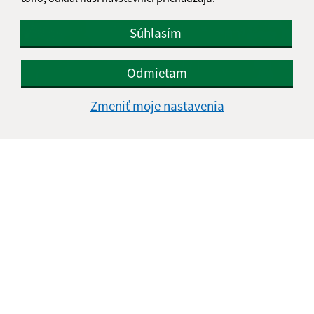
Súhlasím
Odmietam
Zmeniť moje nastavenia
08.07.2026
Som dosť? - svet pocitov očami detí
...
1
2
23
>
Je táto stránka užitočná?
Áno
Nie
Boli tieto 
Boli 
Našli ste na stránke chybu?
Napíšte nám