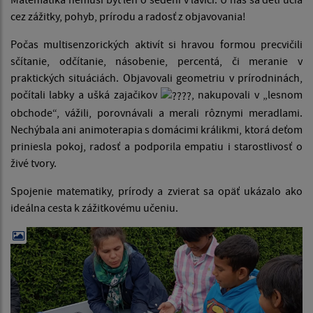
cez zážitky, pohyb, prírodu a radosť z objavovania!
Počas multisenzorických aktivít si hravou formou precvičili
sčítanie, odčítanie, násobenie, percentá, či meranie v
praktických situáciách. Objavovali geometriu v prírodninách,
počítali labky a ušká zajačikov
, nakupovali v „lesnom
obchode“, vážili, porovnávali a merali rôznymi meradlami.
Nechýbala ani animoterapia s domácimi králikmi, ktorá deťom
priniesla pokoj, radosť a podporila empatiu i starostlivosť o
živé tvory.
Spojenie matematiky, prírody a zvierat sa opäť ukázalo ako
ideálna cesta k zážitkovému učeniu.