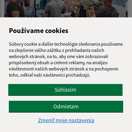
Používame cookies
Súbory cookie a ďalšie technológie sledovania používame
09.07.2026
na zlepšenie vášho zážitku z prehliadania našich
Letný šatník pre rodiny
webových stránok, na to, aby sme vám zobrazovali
prispôsobený obsah a cielené reklamy, na analýzu
návštevnosti našich webových stránok a na pochopenie
toho, odkiaľ naši návštevníci prichádzajú.
Súhlasím
Odmietam
Zmeniť moje nastavenia