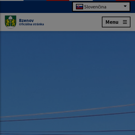
Slovenčina
Bzenov
Menu
Oficiálna stránka