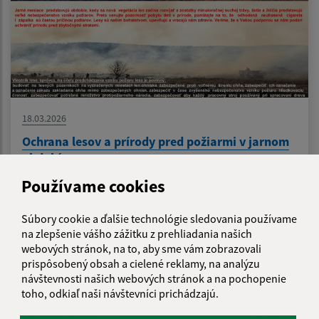
18.03.2026
Ochrana lesov a prírody pred požiarmi v jarnom
období
Používame cookies
1
2
3
>
Súbory cookie a ďalšie technológie sledovania používame
na zlepšenie vášho zážitku z prehliadania našich
webových stránok, na to, aby sme vám zobrazovali
prispôsobený obsah a cielené reklamy, na analýzu
návštevnosti našich webových stránok a na pochopenie
Je táto stránka užitočná?
Áno
Nie
Boli tieto 
Boli 
toho, odkiaľ naši návštevníci prichádzajú.
Našli ste na stránke chybu?
Napíšte nám