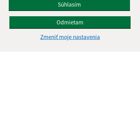
Súhlasím
Napíšte nám:
Odmietam
Meno (povinné)
Zmeniť moje nastavenia
E-mailová adresa (povinné)
Text vašej správy (povinné)
Oboznámil som sa so
spracúvaním osobných
údajov