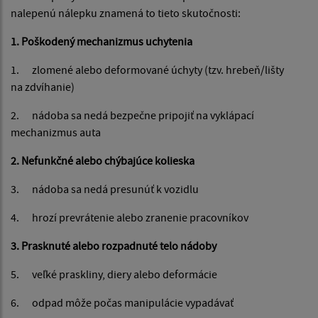
nalepenú nálepku znamená to tieto skutočnosti:
1. Poškodený mechanizmus uchytenia
1. zlomené alebo deformované úchyty (tzv. hrebeň/lišty
na zdvíhanie)
2. nádoba sa nedá bezpečne pripojiť na vyklápací
mechanizmus auta
2. Nefunkčné alebo chýbajúce kolieska
3. nádoba sa nedá presunúť k vozidlu
4. hrozí prevrátenie alebo zranenie pracovníkov
3. Prasknuté alebo rozpadnuté telo nádoby
5. veľké praskliny, diery alebo deformácie
6. odpad môže počas manipulácie vypadávať