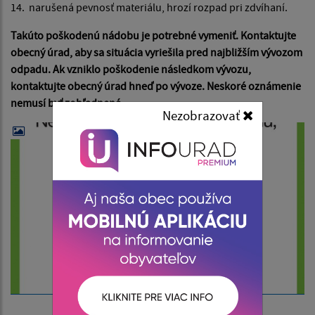
14. narušená pevnosť materiálu, hrozí rozpad pri zdvíhaní.
Takúto poškodenú nádobu je potrebné vymeniť. Kontaktujte
obecný úrad, aby sa situácia vyriešila pred najbližším vývozom
odpadu. Ak vzniklo poškodenie následkom vývozu,
kontaktujte obecný úrad hneď po vývoze. Neskoré oznámenie
nemusí byť zohľadnené.
Nezobrazovať