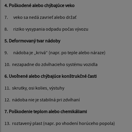
4. Poškodené alebo chýbajúce veko
7. veko sa nedá zavrieť alebo držať
8. riziko vysypania odpadu počas vývozu
5. Deformovaný tvar nádoby
9. nádoba je „krivá“ (napr. po teple alebo náraze)
10. nezapadne do zdvíhacieho systému vozidla
6. Uvoľnené alebo chýbajúce konštrukčné časti
11. skrutky, osi kolies, výstuhy
12. nádoba nie je stabilná pri zdvíhaní
7. Poškodenie teplom alebo chemikáliami
13. roztavený plast (napr. po vhodení horúceho popola)