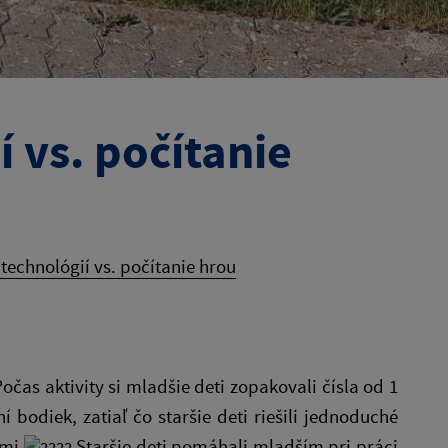
í vs. počítanie
 technológií vs. počítanie hrou
očas aktivity si mladšie deti zopakovali čísla od 1
 bodiek, zatiaľ čo staršie deti riešili jednoduché
ťmi
Staršie deti pomáhali mladším pri práci