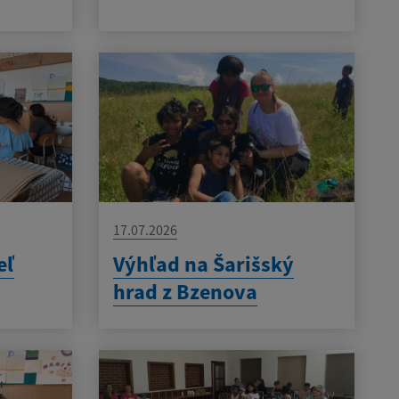
17.07.2026
eľ
Výhľad na Šarišský
hrad z Bzenova