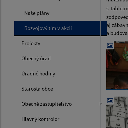
s tablet
Naše plány
zodpovedn
aj zábavn
Rozvojový tím v akcii
a budova
Projekty
Obecný úrad
Úradné hodiny
Starosta obce
Obecné zastupiteľstvo
Hlavný kontrolór