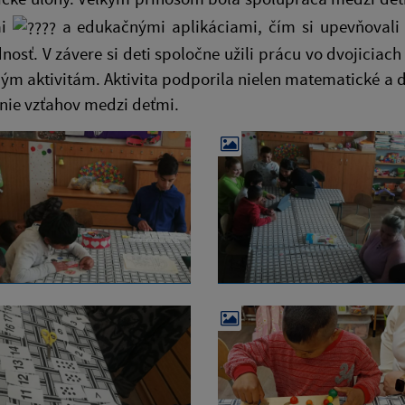
mi
a edukačnými aplikáciami, čím si upevňovali s
osť. V závere si deti spoločne užili prácu vo dvojicia
ým aktivitám. Aktivita podporila nielen matematické a d
nie vzťahov medzi deťmi.