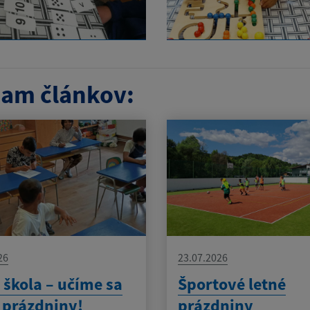
am článkov:
26
23.07.2026
 škola – učíme sa
Športové letné
z prázdniny!
prázdniny