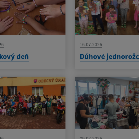
26
16.07.2026
kový deň
Dúhové jednorožc
26
09.07.2026