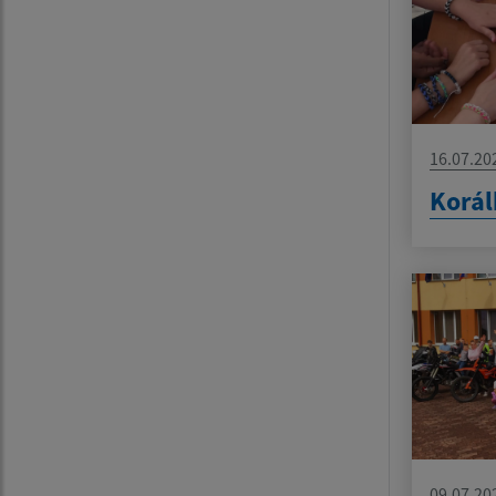
16.07.20
Korál
09.07.20