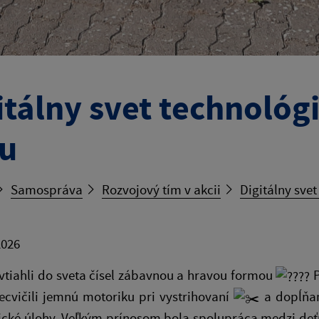
itálny svet technológi
u
Samospráva
Rozvojový tím v akcii
Digitálny svet
2026
vtiahli do sveta čísel zábavnou a hravou formou
P
ecvičili jemnú motoriku pri vystrihovaní
a dopĺňaní
cké úlohy. Veľkým prínosom bola spolupráca medzi de