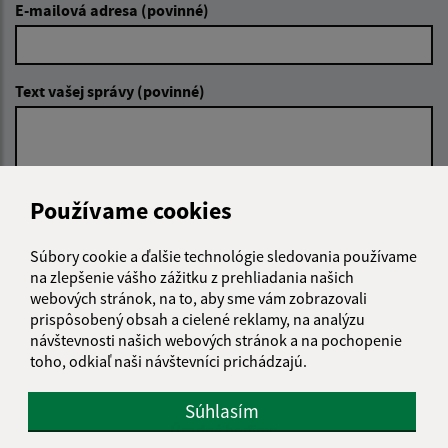
E-mailová adresa (povinné)
Text vašej správy (povinné)
Používame cookies
Súbory cookie a ďalšie technológie sledovania používame
Oboznámil som sa so
spracúvaním osobných
na zlepšenie vášho zážitku z prehliadania našich
údajov
webových stránok, na to, aby sme vám zobrazovali
prispôsobený obsah a cielené reklamy, na analýzu
Google reCaptcha Response
Odoslať správu
návštevnosti našich webových stránok a na pochopenie
toho, odkiaľ naši návštevníci prichádzajú.
Súhlasím
Úradné hodiny: