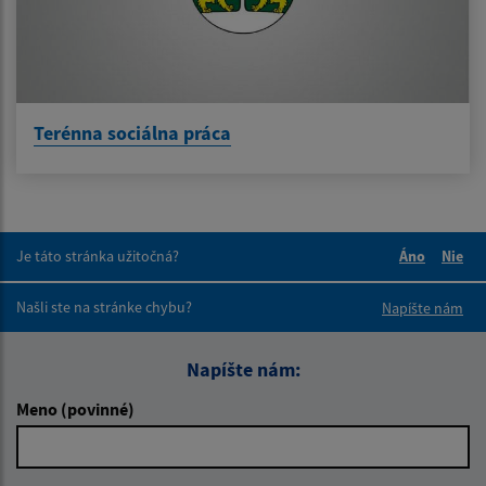
Terénna sociálna práca
Je táto stránka užitočná?
Áno
Nie
Boli tieto 
Boli 
Našli ste na stránke chybu?
Napíšte nám
Napíšte nám:
Meno (povinné)