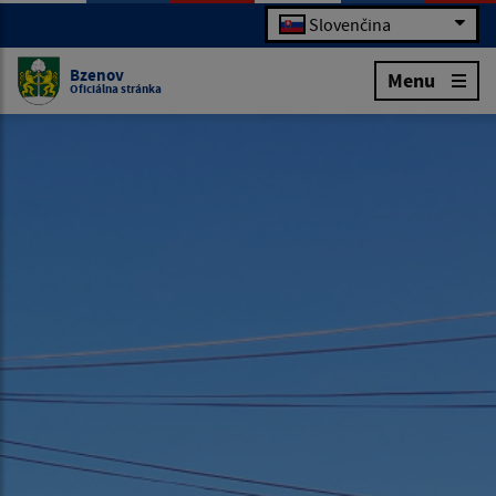
Slovenčina
Bzenov
Menu
Oficiálna stránka