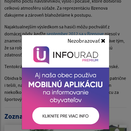
hojného počtu návštevníkov, vyšlo i počasie, ktoré dotvorilo
celkovú atmosféru súťaže. Za reprezentáciu Bzenova
ďakujeme a zároveň blahoželáme k postupu.
Najaktualnejším výsledkom sa hasiči môžu pochváliť z
domácej pôdy, keďže
september 2012 sa v Bzenove
niesol v
Nezobrazovať
znamení hasičskej súťaže, ktorá je u nás zaujímavá práve tým,
že sa robí do kopca, čo už ako obvykle preverí aj fyzickú
zdatnosť družstiev DHZ.
Tentokrát sa súťaže zúčastnilo 6 družstiev, z toho 2 ženské.
Obidva bzenovské zostavy vyhrali 1. miesto, z čoho sa patrične
i tešili, napriek tomu, že domáci tím prišlo podporiť len
niekoľko Bzenovčanov, ktorí vymenili sobotňajšiu prácu za
športový zážitok a ukážku schopností našich hasičov.
Zoznam organizácií: