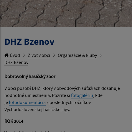
DHZ Bzenov
Úvod
Život v obci
Organizácie & kluby
DHZ Bzenov
Dobrovoľný has
ičský zbor
V obci pôsobí DHZ, ktorý v obvodových súťažiach dosahuje
hodnotné umiestnenia. Pozrite si
fotogalériu
, kde
je
fotodokumentácia
z posledných ročníkov
Východoslovenskej hasičskej ligy.
ROK 2014