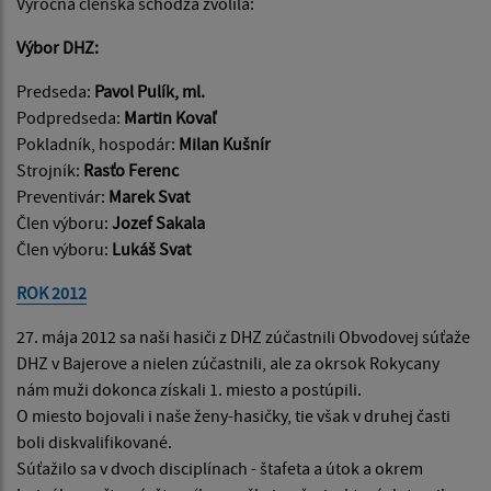
Výročná členská schôdza zvolila:
Výbor DHZ:
Predseda:
Pavol Pulík, ml.
Podpredseda:
Martin Kovaľ
Pokladník, hospodár:
Milan Kušnír
Strojník:
Rasťo Ferenc
Preventivár:
Marek Svat
Člen výboru:
Jozef Sakala
Člen výboru:
Lukáš Svat
ROK 2012
27. mája 2012 sa naši hasiči z DHZ zúčastnili Obvodovej súťaže
DHZ v Bajerove a nielen zúčastnili, ale za okrsok Rokycany
nám muži dokonca získali 1. miesto a postúpili.
O miesto bojovali i naše ženy-hasičky, tie však v druhej časti
boli diskvalifikované.
Súťažilo sa v dvoch disciplínach - štafeta a útok a okrem