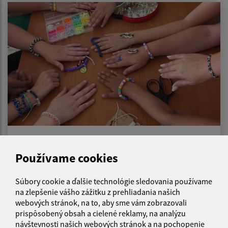
16.07.2026
Používame cookies
Korálkový deň
Súbory cookie a ďalšie technológie sledovania používame
na zlepšenie vášho zážitku z prehliadania našich
webových stránok, na to, aby sme vám zobrazovali
prispôsobený obsah a cielené reklamy, na analýzu
návštevnosti našich webových stránok a na pochopenie