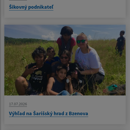
Šikovný podnikateľ
17.07.2026
Výhľad na Šarišský hrad z Bzenova