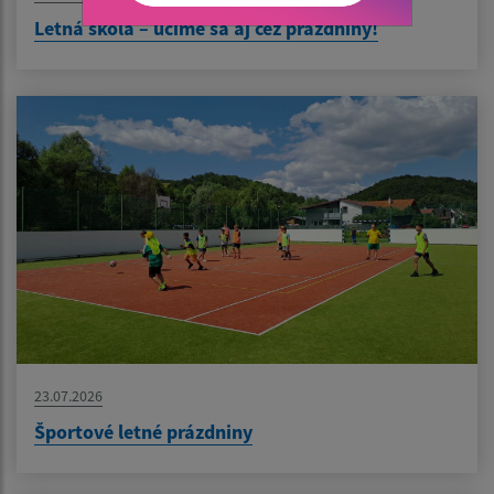
Letná škola – učíme sa aj cez prázdniny!
23.07.2026
Športové letné prázdniny