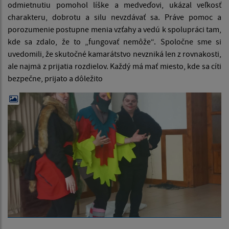
odmietnutiu pomohol líške a medveďovi, ukázal veľkosť
charakteru, dobrotu a silu nevzdávať sa. Práve pomoc a
porozumenie postupne menia vzťahy a vedú k spolupráci tam,
kde sa zdalo, že to „fungovať nemôže“. Spoločne sme si
uvedomili, že skutočné kamarátstvo nevzniká len z rovnakosti,
ale najmä z prijatia rozdielov. Každý má mať miesto, kde sa cíti
bezpečne, prijato a dôležito