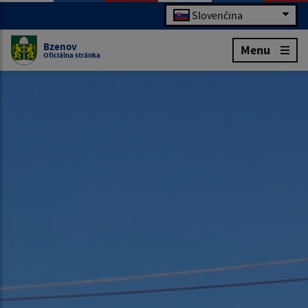
Slovenčina
Bzenov
Menu
Oficiálna stránka