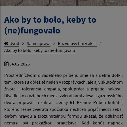
Ako by to bolo, keby to
(ne)fungovalo
Úvod
Samospráva
Rozvojový tím v akcii
Ako by to bolo, keby to (ne)fungovalo
04.02.2026
Prostredníctvom divadelného príbehu sme sa s deťmi dotkli
tém, ktoré sú dôležité nielen v rozprávkach, ale aj v skutočnom
živote – tolerancia, empatia, spolupráca a prijatie inakosti.
Divadielko o vzťahoch medzi zvieratkami z lesa a gazdovského
dvora pripravili a zahrali členky RT Bzenov. Príbeh kohúta,
ktorého lesné zvieratá spočiatku nechceli prijať medzi seba,
deťom hravou a zrozumiteľnou formou ukázal, že odlišnosť
nemusí byť prekážkou priateľstva. Keď kohút napriek