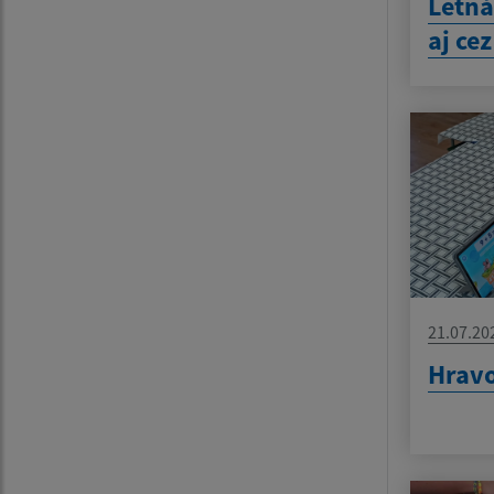
Letná
aj ce
21.07.20
Hravo