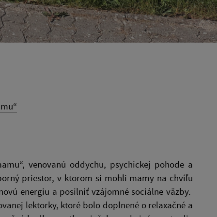
amu“
re mamu“, venovanú oddychu, psychickej pohode a
porný priestor, v ktorom si mohli mamy na chvíľu
novú energiu a posilniť vzájomné sociálne väzby.
vanej lektorky, ktoré bolo doplnené o relaxačné a