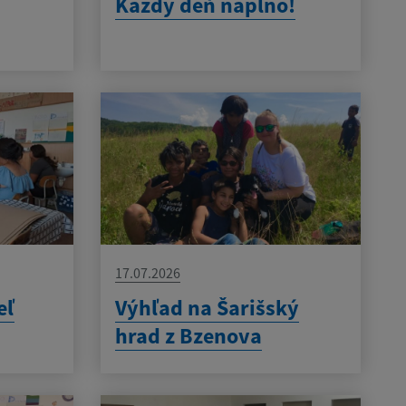
Každý deň naplno!
17.07.2026
eľ
Výhľad na Šarišský
hrad z Bzenova