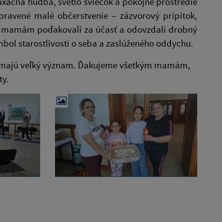
xačná hudba, svetlo sviečok a pokojné prostredie
avené malé občerstvenie – zázvorový prípitok,
e mamám poďakovali za účasť a odovzdali drobný
ol starostlivosti o seba a zaslúženého oddychu.
ory majú veľký význam. Ďakujeme všetkým mamám,
ty.