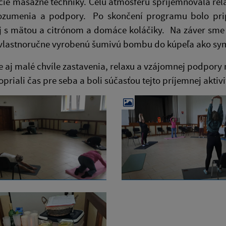
ie masážne techniky. Celú atmosféru spríjemňovala rela
ozumenia a podpory. Po skončení programu bolo pripr
aj s mätou a citrónom a domáce koláčiky. Na záver sm
vlastnoručne vyrobenú šumivú bombu do kúpeľa ako symb
že aj malé chvíle zastavenia, relaxu a vzájomnej podp
opriali čas pre seba a boli súčasťou tejto príjemnej aktivi