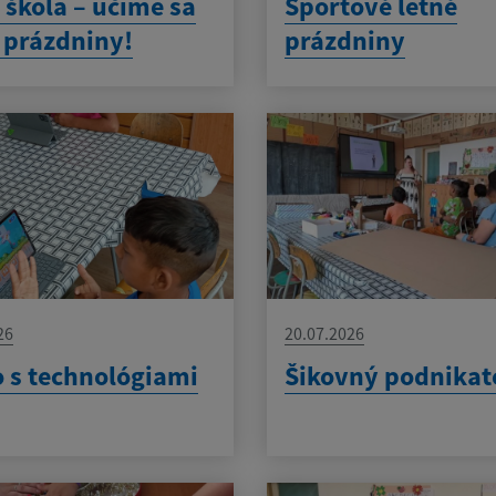
 škola – učíme sa
Športové letné
z prázdniny!
prázdniny
26
20.07.2026
 s technológiami
Šikovný podnikat