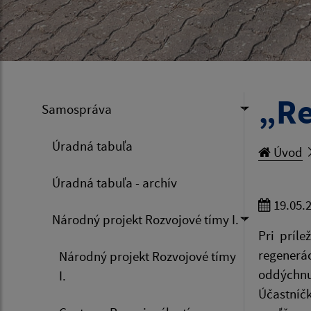
„Re
Samospráva
Úradná tabuľa
Úvod
Úradná tabuľa - archív
19.05.
Národný projekt Rozvojové tímy I.
Pri príl
regenerá
Národný projekt Rozvojové tímy
oddýchnuť
I.
Účastníčk