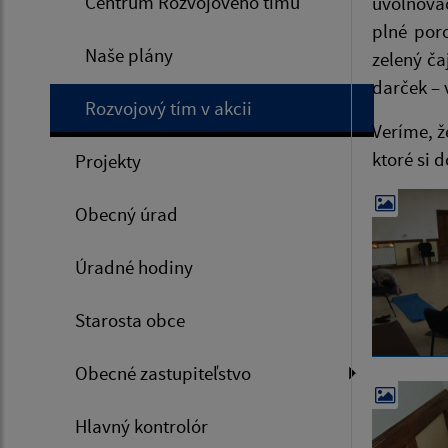
Centrum Rozvojového tímu
uvoľňovac
plné por
Naše plány
zelený č
darček – 
Rozvojový tím v akcii
Veríme, 
ktoré si d
Projekty
Obecný úrad
Úradné hodiny
Starosta obce
Obecné zastupiteľstvo
Hlavný kontrolór