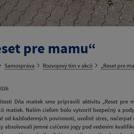
set pre mamu“
Samospráva
Rozvojový tím v akcii
„Reset pre m
2026
ežitosti Dňa matiek sme pripravili aktivitu „Reset p
cii matiek. Naším cieľom bolo vytvoriť bezpečný a pod
 od každodenných povinností, uvoľniť stres, načerpať 
y absolvovali jemné cvičenie jogy pod vedením kvalifiko