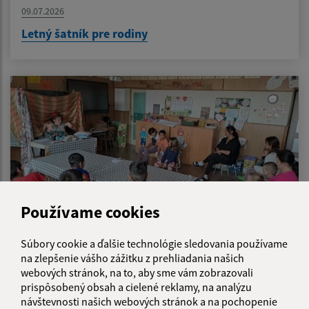
09.07.2026
Letný šatník pre rodiny
Používame cookies
Súbory cookie a ďalšie technológie sledovania používame
na zlepšenie vášho zážitku z prehliadania našich
08.07.2026
webových stránok, na to, aby sme vám zobrazovali
Som dosť? - svet pocitov očami detí
prispôsobený obsah a cielené reklamy, na analýzu
návštevnosti našich webových stránok a na pochopenie