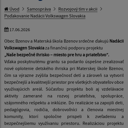
Úvod
Samospráva
Rozvojový tím v akcii
Poďakovanie Nadácii Volkswagen Slovakia
17.06.2026
Obec Bzenov a Materská škola Bzenov srdečne ďakujú
Nadácii
Volkswagen Slovakia
za finančnú podporu projektu
„Naše bezpečné ihrisko – miesto pre hru a priateľstvo“.
Vďaka poskytnutému grantu sa podarilo úspešne zrealizovať
nové oplotenie detského ihriska pri Materskej škole Bzenov,
čím sa výrazne zvýšila bezpečnosť detí a zároveň sa vytvoril
bezpečnejší a kvalitnejší priestor pre všetkých obyvateľov obce
využívajúcich areál. Súčasťou projektu boli aj vzdelávacie
aktivity zamerané na rozvoj priateľstva, spolupráce,
vzájomného rešpektu a inklúzie. Do realizácie sa zapojili deti,
pedagógovia, rodičia, dobrovoľníci a členovia miestnej
komunity, ktorí spoločne prispeli k zveľadeniu a
bezpečnejšiemu využívaniu priestoru. Realizáciou projektu