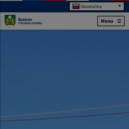
Slovenčina
Bzenov
Menu
Oficiálna stránka