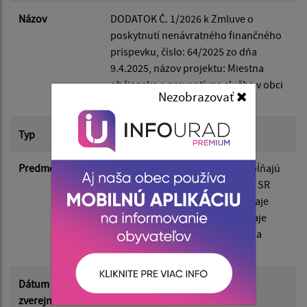
Dátum do:
Názov
DODATOK Č. 1/2026 k Zmluve o
poskytnutí nenávratného finančného
príspevku, číslo: 64/2025 zo dňa
Suma od:
9.4.2025, názov projektu: Miestna
občianska a preventívna služba v obci
Nezobrazovať
Bzenov
Suma do:
Typ
Dodatok k zmluve
Typ:
Predmet
V záhlaví Zmluvy sa menia a dopĺňajú
identifikačné údaje Úradu vlády SR
týkajúce sa konajúcej osoby, údaje
označenia plnomocenstva a údaje
Filtrovať
Reset
týkajúce sa Zmluvy o poverení na
vykonávanie úloh.
Dátum
09.04.2026
zverejnenia