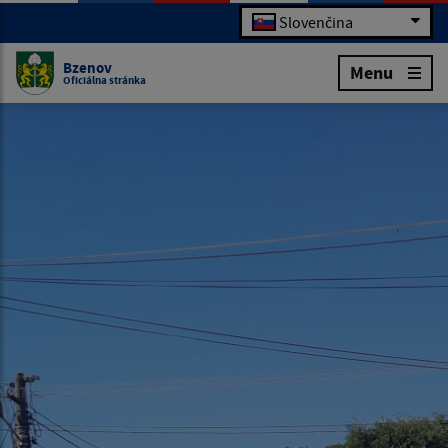
Slovenčina
Bzenov
Menu
Oficiálna stránka