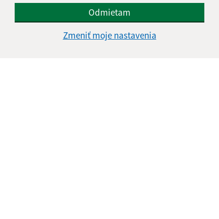
Odmietam
Zmeniť moje nastavenia
Informácie o stránke:
Vyhlásenie o prístupnosti
Autorské práva
Ochrana osobných údajov
Navigácia: