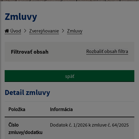
Zmluvy
Úvod
Zverejňovanie
Zmluvy
Filtrovať obsah
Rozbaliť obsah filtra
Hľadaný výraz:
späť
Hľadať v:
Detail zmluvy
Typ dátumu:
Položka
Informácia
Dátum od:
Číslo
Dodatok č. 1/2026 k zmluve č. 64/2025
zmluvy/dodatku