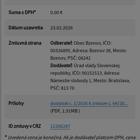
Suma s DPH*
0.00 €
Dátum uzavretia
23.02.2026
Zmluvná strana
Odberateľ
: Obec Bzenov, IČO:
00326895, Adresa: Bzenov 38, Mesto:
Bzenov, PSČ: 08242
Dodávateľ
: Úrad vlády Slovenskej
republiky, IČO: 00151513, Adresa:
Námestie slobody 1, Mesto: Bratislava,
PSČ: 813 70
Prílohy
dodatok c. 1/2026 k zmluve c. 64/20...
(PDF, 1.91MB )
ID zmluvy v CRZ
12206287
*
Uvedená cena je konečná. Ak je dodávateľ platcom DPH, cena