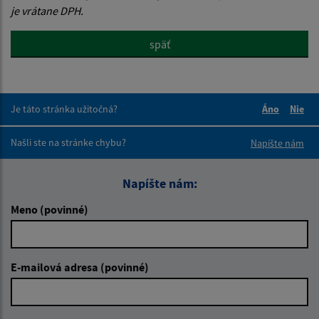
je vrátane DPH.
späť
Je táto stránka užitočná?
Áno
Nie
Boli tieto 
Boli 
Našli ste na stránke chybu?
Napíšte nám
Napíšte nám:
Meno (povinné)
E-mailová adresa (povinné)