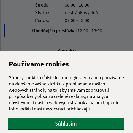
Streda:
08:00 - 16:00
Štvrtok:
nestránkový deň
Piatok:
07:00 - 13:00
Obedňajšia prestávka:
12:00 - 13:00
Kontakt:
Obecný úrad Bzenov
Používame cookies
Bzenov 38
082 42 Bzenov
Súbory cookie a ďalšie technológie sledovania používame
na zlepšenie vášho zážitku z prehliadania našich
info@obecbzenov.sk
webových stránok, na to, aby sme vám zobrazovali
+421 51 779 63 37
prispôsobený obsah a cielené reklamy, na analýzu
návštevnosti našich webových stránok a na pochopenie
IČO: 00326895
toho, odkiaľ naši návštevníci prichádzajú.
Súhlasím