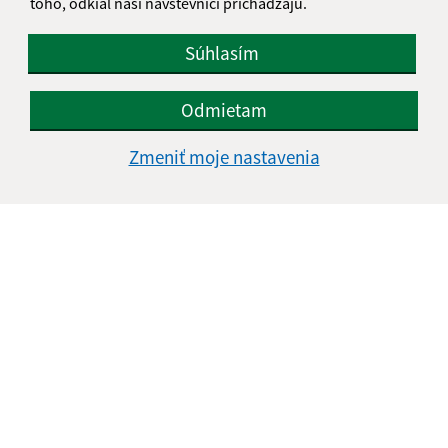
toho, odkiaľ naši návštevníci prichádzajú.
Súhlasím
Odmietam
Zmeniť moje nastavenia
Informácie o stránke:
Vyhlásenie o prístupnosti
Autorské práva
Ochrana osobných údajov
Navigácia:
Vytlačiť aktuálnu stránku