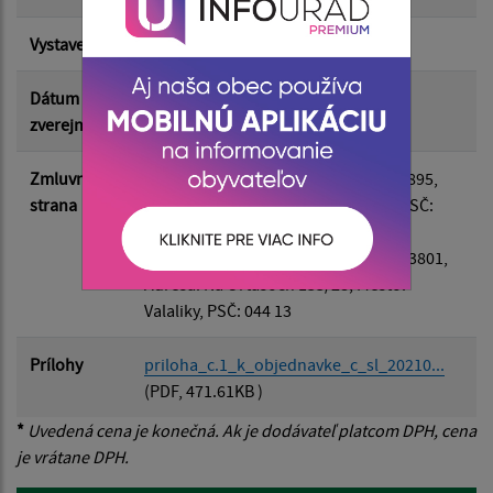
Vystavená
03.04.2025
Suma do:
Dátum
07.04.2025
zverejnenia
Filtrovať
Reset
Zmluvná
Odberateľ
: Obec Bzenov, IČO: 00326895,
strana
Adresa: Bzenov 38, Mesto: Bzenov, PSČ:
08242
Dodávateľ
: AQUART, s.r.o., IČO: 47713801,
Adresa: Na Ortášoch 133/28, Mesto:
Valaliky, PSČ: 044 13
Prílohy
priloha_c.1_k_objednavke_c_sl_20210...
(PDF, 471.61KB )
*
Uvedená cena je konečná. Ak je dodávateľ platcom DPH, cena
je vrátane DPH.