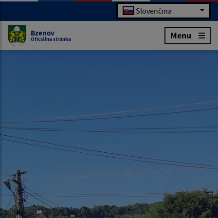
Slovenčina
Bzenov
Menu
Oficiálna stránka