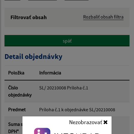
Filtrovať obsah
Rozbaliť obsah filtra
Hľadaný výraz:
späť
Hľadať v:
Detail objednávky
Typ dátumu:
Položka
Informácia
Dátum od:
Číslo
SL/ 20210008 Príloha č.1
objednávky
Dátum do:
Predmet
Príloha č.1 k objednávke SL/20210008
Nezobrazovať
Suma s
0.00 €
Suma od:
DPH*