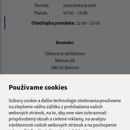
Štvrtok:
nestránkový deň
Piatok:
07:00 - 13:00
Obedňajšia prestávka:
12:00 - 13:00
Kontakt:
Obecný úrad Bzenov
Bzenov 38
082 42 Bzenov
info@obecbzenov.sk
Používame cookies
+421 51 779 63 37
IČO: 00326895
Súbory cookie a ďalšie technológie sledovania používame
na zlepšenie vášho zážitku z prehliadania našich
webových stránok, na to, aby sme vám zobrazovali
prispôsobený obsah a cielené reklamy, na analýzu
návštevnosti našich webových stránok a na pochopenie