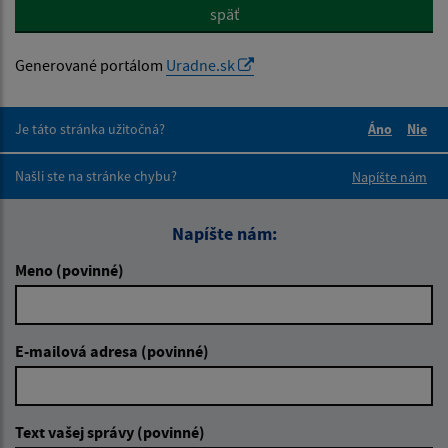
späť
Generované portálom
Uradne.sk
Je táto stránka užitočná?
Áno
Nie
Boli tieto 
Boli 
Našli ste na stránke chybu?
Napíšte nám
Napíšte nám:
Meno (povinné)
E-mailová adresa (povinné)
Text vašej správy (povinné)