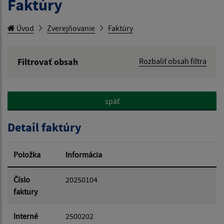
Faktúry
Úvod
Zverejňovanie
Faktúry
Filtrovať obsah
Rozbaliť obsah filtra
Hľadaný výraz:
späť
Hľadať v:
Detail faktúry
Typ dátumu:
Položka
Informácia
Dátum od:
Číslo
20250104
faktury
Dátum do:
Interné
2500202