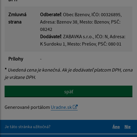
Zmluvná
Odberateľ
: Obec Bzenov, IČO: 00326895,
strana
Adresa: Bzenov 38, Mesto: Bzenov, PSČ:
08242
Dodávateľ
: ZABAVKA s.r.o., IČO: N, Adresa:
K Surdoku 1, Mesto: Prešov, PSČ: 080 01
Prílohy
-
*
Uvedená cena je konečná. Ak je dodávateľ platcom DPH, cena
je vrátane DPH.
späť
Generované portálom
Uradne.sk
Je táto stránka užitočná?
Áno
Nie
Boli tieto 
Boli 