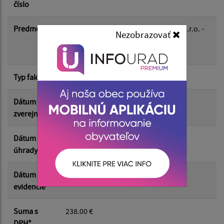
číslo
Suma od:
Predmet
FP: 2500202 F /20250104 ZABAVKA, s.r.o. -
Nezobrazovať
ZABAVKA,s.r.o.-penové delo MDD RT
6/2025
Suma do:
Typ faktúry
dodávateľská
Dátum
23.06.2025
Filtrovať
Reset
zverejnenia
Dátum
18.06.2025
úhrady
Dátum
18.06.2025
evidencie
Suma s
238.00 €
DPH*