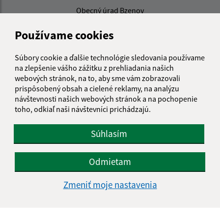
Obecný úrad Bzenov
Bzenov 38
Používame cookies
082 42 Bzenov
info@obecbzenov.sk
Súbory cookie a ďalšie technológie sledovania používame
+421 51 779 63 37
na zlepšenie vášho zážitku z prehliadania našich
webových stránok, na to, aby sme vám zobrazovali
IČO: 00326895
prispôsobený obsah a cielené reklamy, na analýzu
návštevnosti našich webových stránok a na pochopenie
toho, odkiaľ naši návštevníci prichádzajú.
Súhlasím
Odmietam
Zmeniť moje nastavenia