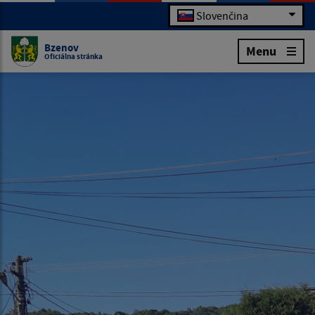
Slovenčina
Bzenov
Menu
Oficiálna stránka